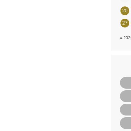
20
27
« 20