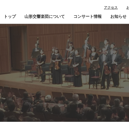
アクセス
トップ
山形交響楽団について
コンサート情報
お知らせ
楽団プロフィール
コンサート情報
山響が目指すもの
チケット購入ガイド
寄
指揮者・楽団員紹介
鑑賞会員入会
山響アマデウスコア
定期演奏会アーカイブ
山響の教育・地域交流
動画で見る山響
団体情報