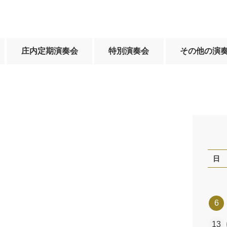
庄内定期演奏会
特別演奏会
その他の演
日
6
13