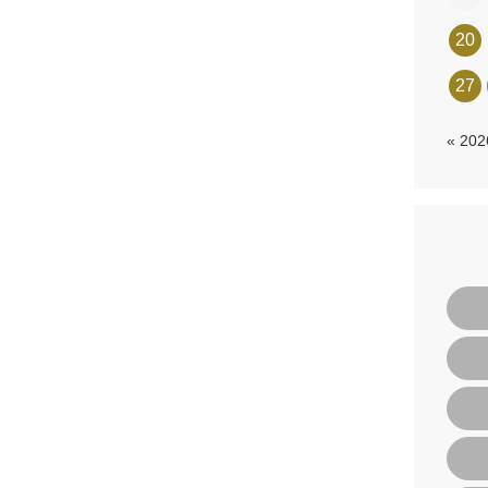
20
27
« 20