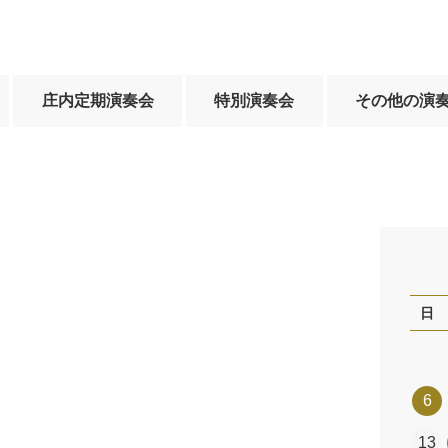
庄内定期演奏会
特別演奏会
その他の演
日
6
13