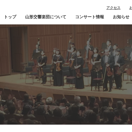
アクセス
トップ
山形交響楽団について
コンサート情報
お知らせ
楽団プロフィール
コンサート情報
山響が目指すもの
チケット購入ガイド
寄
指揮者・楽団員紹介
鑑賞会員入会
山響アマデウスコア
定期演奏会アーカイブ
山響の教育・地域交流
動画で見る山響
団体情報