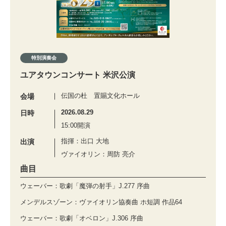
特別演奏会
ユアタウンコンサート 米沢公演
伝国の杜 置賜文化ホール
会場
2026.08.29
日時
15:00開演
指揮：出口 大地
出演
ヴァイオリン：周防 亮介
曲目
ウェーバー：歌劇「魔弾の射手」J.277 序曲
メンデルスゾーン：ヴァイオリン協奏曲 ホ短調 作品64
ウェーバー：歌劇「オベロン」J.306 序曲