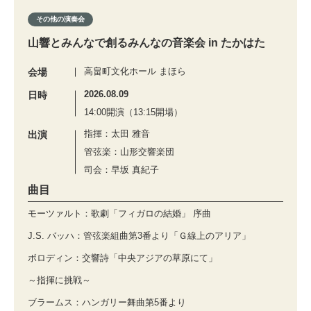
その他の演奏会
山響とみんなで創るみんなの音楽会 in たかはた
高畠町文化ホール まほら
会場
2026.08.09
日時
14:00開演（13:15開場）
指揮：太田 雅音
出演
管弦楽：山形交響楽団
司会：早坂 真紀子
曲目
モーツァルト：歌劇「フィガロの結婚」 序曲
J.S. バッハ：管弦楽組曲第3番より「Ｇ線上のアリア」
ボロディン：交響詩「中央アジアの草原にて」
～指揮に挑戦～
ブラームス：ハンガリー舞曲第5番より