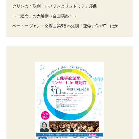
グリンカ：歌劇「ルスランとリュドミラ」序曲
～「運命」の大解剖＆全曲演奏！～
ベートーヴェン：交響曲第5番ハ短調「運命」Op.67 ほか