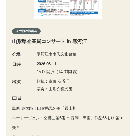
その他の演奏会
山形県企業局コンサート in 寒河江
寒河江市市民文化会館
会場
2026.08.11
日時
15:00開演（14:00開場）
指揮：齋藤 友香理
出演
演奏：山形交響楽団
曲目
島崎 赤太郎：山形県民の歌「最上川」
ベートーヴェン：交響曲第6番 ヘ長調「田園」作品68より 第１
楽章