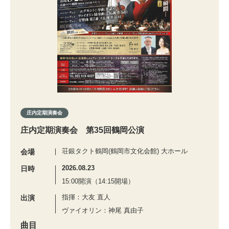
庄内定期演奏会
庄内定期演奏会 第35回鶴岡公演
荘銀タクト鶴岡(鶴岡市文化会館) 大ホール
会場
2026.08.23
日時
15:00開演（14:15開場）
指揮：大友 直人
出演
ヴァイオリン：神尾 真由子
曲目