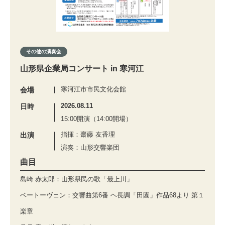
その他の演奏会
山形県企業局コンサート in 寒河江
寒河江市市民文化会館
会場
2026.08.11
日時
15:00開演（14:00開場）
指揮：齋藤 友香理
出演
演奏：山形交響楽団
曲目
島崎 赤太郎：山形県民の歌「最上川」
ベートーヴェン：交響曲第6番 ヘ長調「田園」作品68より 第１
楽章