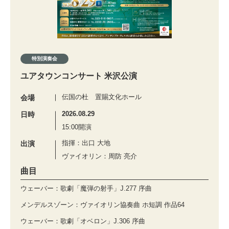
特別演奏会
ユアタウンコンサート 米沢公演
伝国の杜 置賜文化ホール
会場
2026.08.29
日時
15:00開演
指揮：出口 大地
出演
ヴァイオリン：周防 亮介
曲目
ウェーバー：歌劇「魔弾の射手」J.277 序曲
メンデルスゾーン：ヴァイオリン協奏曲 ホ短調 作品64
ウェーバー：歌劇「オベロン」J.306 序曲