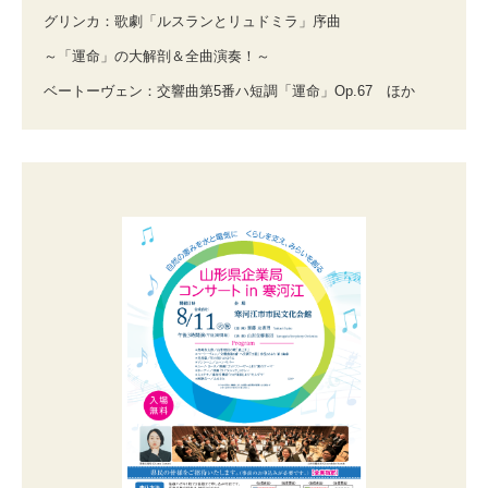
グリンカ：歌劇「ルスランとリュドミラ」序曲
～「運命」の大解剖＆全曲演奏！～
ベートーヴェン：交響曲第5番ハ短調「運命」Op.67 ほか