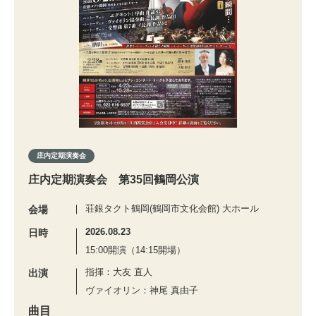
庄内定期演奏会
庄内定期演奏会 第35回鶴岡公演
荘銀タクト鶴岡(鶴岡市文化会館) 大ホール
会場
2026.08.23
日時
15:00開演（14:15開場）
指揮：大友 直人
出演
ヴァイオリン：神尾 真由子
曲目