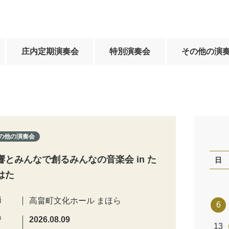
庄内定期演奏会
特別演奏会
その他の演
の他の演奏会
響とみんなで創るみんなの音楽会 in た
日
はた
場
高畠町文化ホール まほら
6
時
2026.08.09
13