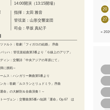
14:00開演（13:15開場）
20
演
指揮：太田 雅音
27
管弦楽：山形交響楽団
司会：早坂 真紀子
« 20
目
ツァルト：歌劇「フィガロの結婚」 序曲
S. バッハ：管弦楽組曲第3番より「Ｇ線上のアリア」
ディン：交響詩「中央アジアの草原にて」
揮に挑戦～
ームス：ハンガリー舞曲第5番より
ンカ：歌劇「ルスランとリュドミラ」序曲
運命」の大解剖＆全曲演奏！～
トーヴェン：交響曲第5番ハ短調「運命」Op.67 ほ