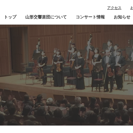
アクセス
トップ
山形交響楽団について
コンサート情報
お知らせ
楽団プロフィール
コンサート情報
山響が目指すもの
チケット購入ガイド
寄
指揮者・楽団員紹介
鑑賞会員入会
山響アマデウスコア
定期演奏会アーカイブ
山響の教育・地域交流
動画で見る山響
団体情報