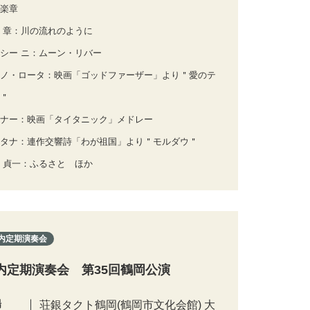
楽章
 章：川の流れのように
シー ニ：ムーン・リバー
ノ・ロータ：映画「ゴッドファーザー」より＂愛のテ
＂
ナー：映画「タイタニック」メドレー
タナ：連作交響詩「わが祖国」より＂モルダウ＂
 貞一：ふるさと ほか
内定期演奏会
内定期演奏会 第35回鶴岡公演
場
荘銀タクト鶴岡(鶴岡市文化会館) 大