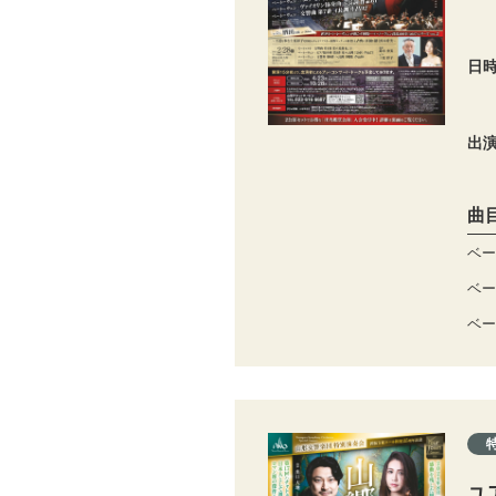
日
出
曲
ベー
ベー
ベー
ユ