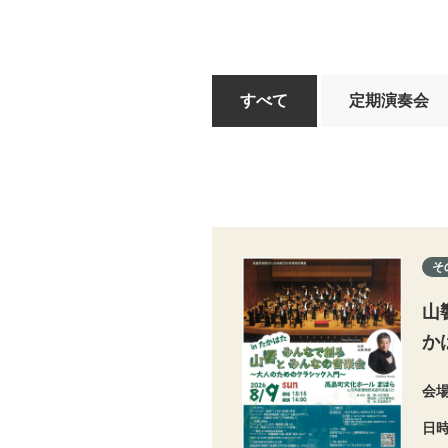
すべて
定期演奏会
そ
山
か
会
日