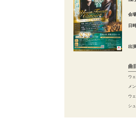
会
日
出
曲
ウェ
メン
ウェ
シュ