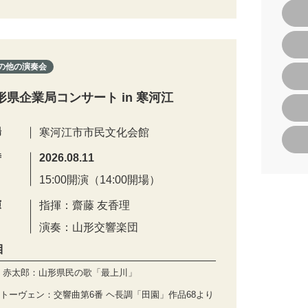
の他の演奏会
形県企業局コンサート in 寒河江
場
寒河江市市民文化会館
時
2026.08.11
15:00開演（14:00開場）
演
指揮：齋藤 友香理
演奏：山形交響楽団
目
 赤太郎：山形県民の歌「最上川」
トーヴェン：交響曲第6番 ヘ長調「田園」作品68より