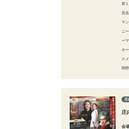
第１
見岳
マン
ニー
ーマ
ホー
スメ
岡野
庄
庄
会