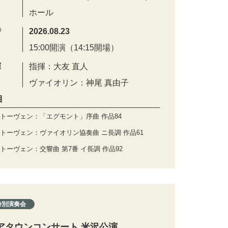
ホール
時
2026.08.23
15:00開演（14:15開場）
演
指揮：大友 直人
ヴァイオリン：神尾 真由子
目
トーヴェン：「エグモント」序曲 作品84
トーヴェン：ヴァイオリン協奏曲 ニ長調 作品61
トーヴェン：交響曲 第7番 イ長調 作品92
特別演奏会
アタウンコンサート 米沢公演