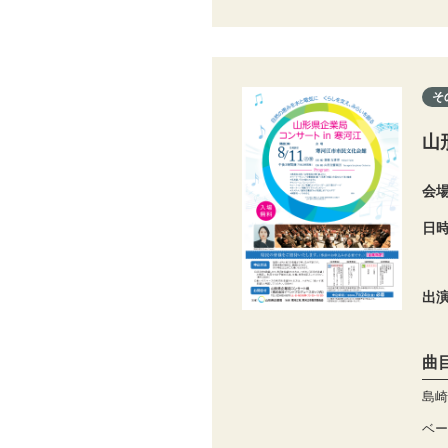
そ
山
会
日
出
曲
島崎
ベー