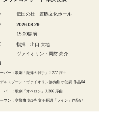
場
伝国の杜 置賜文化ホール
時
2026.08.29
15:00開演
演
指揮：出口 大地
ヴァイオリン：周防 亮介
目
ーバー：歌劇「魔弾の射手」J.277 序曲
デルスゾーン：ヴァイオリン協奏曲 ホ短調 作品64
ーバー：歌劇「オベロン」J.306 序曲
ーマン：交響曲 第3番 変ホ長調「ライン」作品97