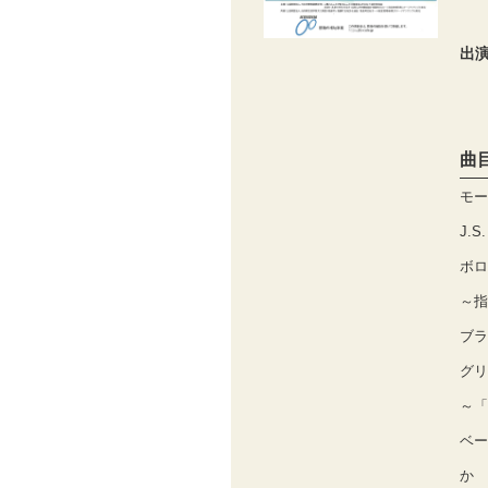
出
曲
モー
J.
ボロ
～指
ブラ
グリ
～「
ベー
か