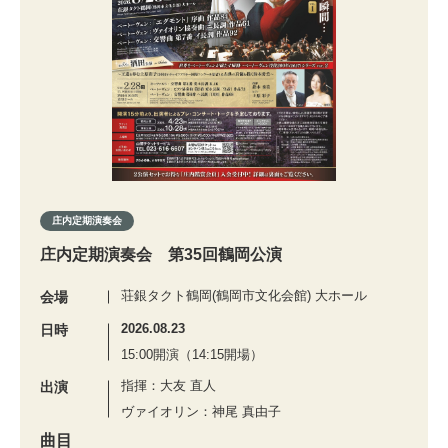
庄内定期演奏会
庄内定期演奏会 第35回鶴岡公演
荘銀タクト鶴岡(鶴岡市文化会館) 大ホール
会場
2026.08.23
日時
15:00開演（14:15開場）
指揮：大友 直人
出演
ヴァイオリン：神尾 真由子
曲目