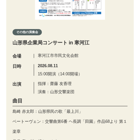
その他の演奏会
山形県企業局コンサート in 寒河江
寒河江市市民文化会館
会場
2026.08.11
日時
15:00開演（14:00開場）
指揮：齋藤 友香理
出演
演奏：山形交響楽団
曲目
島崎 赤太郎：山形県民の歌「最上川」
ベートーヴェン：交響曲第6番 ヘ長調「田園」作品68より 第１
楽章