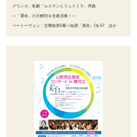
グリンカ：歌劇「ルスランとリュドミラ」序曲
～「運命」の大解剖＆全曲演奏！～
ベートーヴェン：交響曲第5番ハ短調「運命」Op.67 ほか