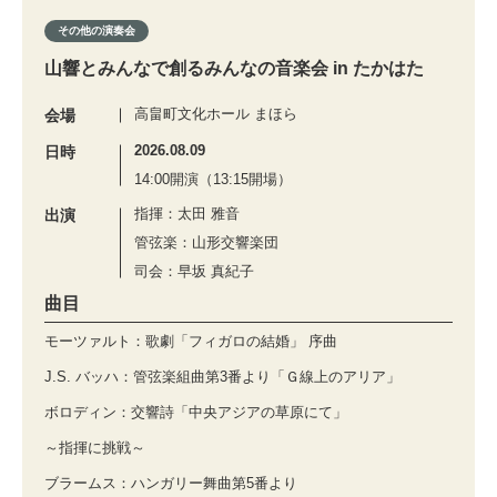
その他の演奏会
山響とみんなで創るみんなの音楽会 in たかはた
高畠町文化ホール まほら
会場
2026.08.09
日時
14:00開演（13:15開場）
指揮：太田 雅音
出演
管弦楽：山形交響楽団
司会：早坂 真紀子
曲目
モーツァルト：歌劇「フィガロの結婚」 序曲
J.S. バッハ：管弦楽組曲第3番より「Ｇ線上のアリア」
ボロディン：交響詩「中央アジアの草原にて」
～指揮に挑戦～
ブラームス：ハンガリー舞曲第5番より