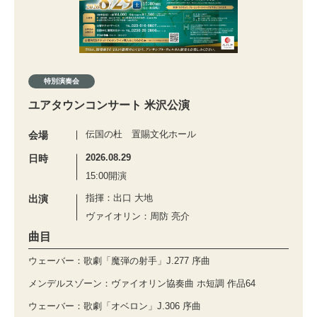
特別演奏会
ユアタウンコンサート 米沢公演
伝国の杜 置賜文化ホール
会場
2026.08.29
日時
15:00開演
指揮：出口 大地
出演
ヴァイオリン：周防 亮介
曲目
ウェーバー：歌劇「魔弾の射手」J.277 序曲
メンデルスゾーン：ヴァイオリン協奏曲 ホ短調 作品64
ウェーバー：歌劇「オベロン」J.306 序曲