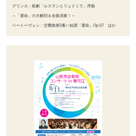
グリンカ：歌劇「ルスランとリュドミラ」序曲
～「運命」の大解剖＆全曲演奏！～
ベートーヴェン：交響曲第5番ハ短調「運命」Op.67 ほか