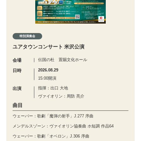
特別演奏会
ユアタウンコンサート 米沢公演
伝国の杜 置賜文化ホール
会場
2026.08.29
日時
15:00開演
指揮：出口 大地
出演
ヴァイオリン：周防 亮介
曲目
ウェーバー：歌劇「魔弾の射手」J.277 序曲
メンデルスゾーン：ヴァイオリン協奏曲 ホ短調 作品64
ウェーバー：歌劇「オベロン」J.306 序曲