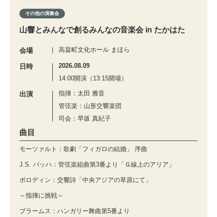
その他の演奏会
山響とみんなで創るみんなの音楽会 in たかはた
高畠町文化ホール まほら
会場
2026.08.09
日時
14:00開演（13:15開場）
指揮：太田 雅音
出演
管弦楽：山形交響楽団
司会：早坂 真紀子
曲目
モーツァルト：歌劇「フィガロの結婚」 序曲
J.S. バッハ：管弦楽組曲第3番より「Ｇ線上のアリア」
ボロディン：交響詩「中央アジアの草原にて」
～指揮に挑戦～
ブラームス：ハンガリー舞曲第5番より