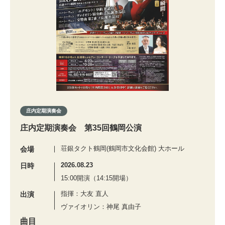
庄内定期演奏会
庄内定期演奏会 第35回鶴岡公演
荘銀タクト鶴岡(鶴岡市文化会館) 大ホール
会場
2026.08.23
日時
15:00開演（14:15開場）
指揮：大友 直人
出演
ヴァイオリン：神尾 真由子
曲目