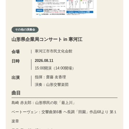
その他の演奏会
山形県企業局コンサート in 寒河江
寒河江市市民文化会館
会場
2026.08.11
日時
15:00開演（14:00開場）
指揮：齋藤 友香理
出演
演奏：山形交響楽団
曲目
島崎 赤太郎：山形県民の歌「最上川」
ベートーヴェン：交響曲第6番 ヘ長調「田園」作品68より 第１
楽章