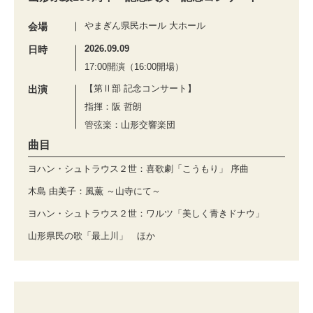
やまぎん県民ホール 大ホール
会場
2026.09.09
日時
17:00開演（16:00開場）
【第Ⅱ部 記念コンサート】
出演
指揮：阪 哲朗
管弦楽：山形交響楽団
曲目
ヨハン・シュトラウス２世：喜歌劇「こうもり」 序曲
木島 由美子：風薫 ～山寺にて～
ヨハン・シュトラウス２世：ワルツ「美しく青きドナウ」
山形県民の歌「最上川」 ほか