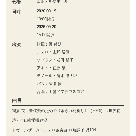
山形テルサホール
会場
2026.09.19
日時
19:00開演
2026.09.20
15:00開演
指揮：阪 哲朗
出演
チェロ：上野 通明
ソプラノ：老田 裕子
アルト：在原 泉
テノール：清水 徹太郎
バス：深瀬 廉
合唱：山響アマデウスコア
曲目
我妻 英：管弦楽のための《象られた祈り》（2026）〈世界初
演〉※山響委嘱作品
ドヴォルザーク：チェロ協奏曲 ロ短調 作品104