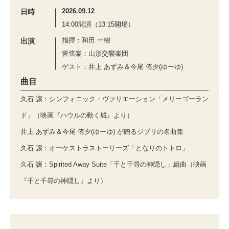
2026.09.12
日時
14:00開演（13:15開場）
指揮：和田 一樹
出演
管弦楽：山形交響楽団
ゲスト：井上 あずみ＆今尾 侑夕(ゆーゆ)
曲目
久石 譲：シンフォニック・ヴァリエーション「メリーゴーラン
ド」（映画『ハウルの動く城』より）
井上 あずみ＆今尾 侑夕(ゆーゆ) が贈るジブリの名曲集
久石 譲：オーケストラストーリーズ「となりのトトロ」
久石 譲：Spirited Away Suite「千と千尋の神隠し」組曲（映画
『千と千尋の神隠し』より）