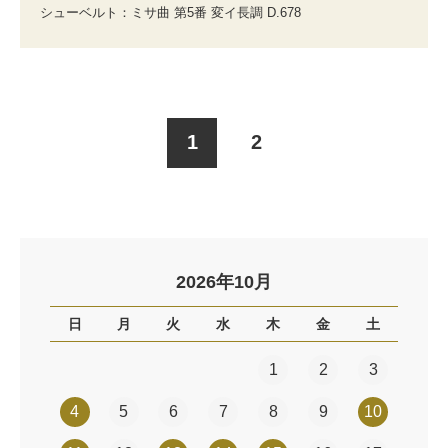
シューベルト：ミサ曲 第5番 変イ長調 D.678
1
2
2026年10月
日
月
火
水
木
金
土
1
2
3
4
5
6
7
8
9
10