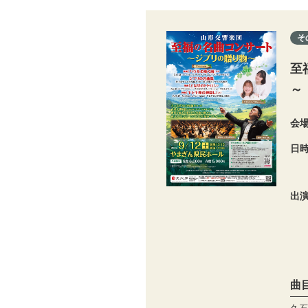
そ
至
～
会
日
出
曲