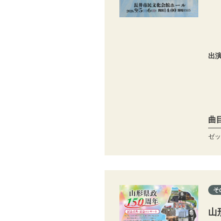
出
曲
ゼッ
そ
山