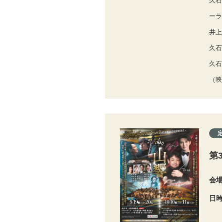
久石
ーラ
井上
久石
久石
（映
第
会
日