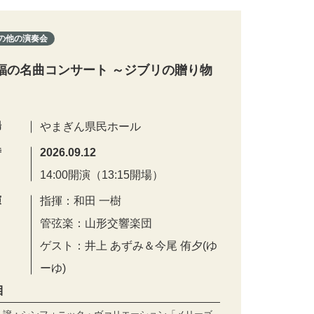
の他の演奏会
福の名曲コンサート ～ジブリの贈り物
場
やまぎん県民ホール
時
2026.09.12
14:00開演（13:15開場）
演
指揮：和田 一樹
管弦楽：山形交響楽団
ゲスト：井上 あずみ＆今尾 侑夕(ゆ
ーゆ)
目