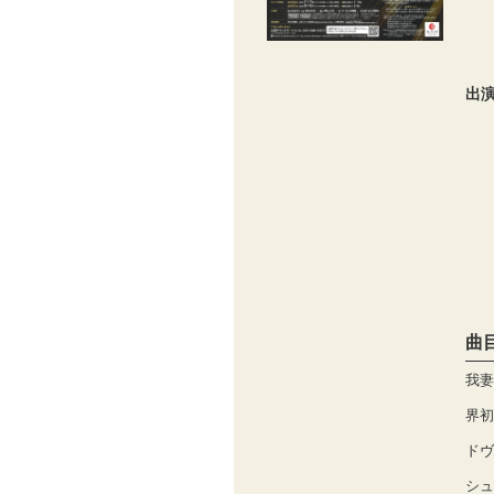
出
曲
我妻
界初
ドヴ
シュ