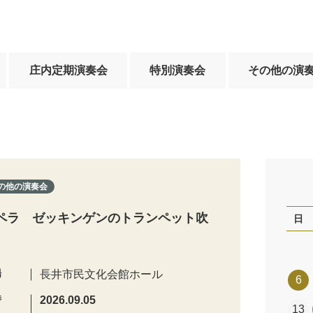
庄内定期演奏会
特別演奏会
その他の演
の他の演奏会
ペラ ゼッキンゲンのトランペット吹
日
場
長井市民文化会館ホール
6
時
2026.09.05
13