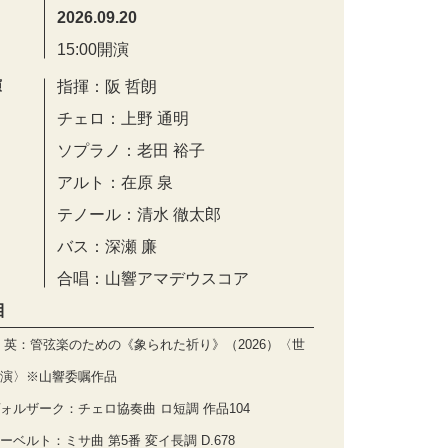
2026.09.20
15:00開演
演
指揮：阪 哲朗
チェロ：上野 通明
ソプラノ：老田 裕子
アルト：在原 泉
テノール：清水 徹太郎
バス：深瀬 廉
合唱：山響アマデウスコア
目
 英：管弦楽のための《象られた祈り》（2026）〈世
演〉※山響委嘱作品
ォルザーク：チェロ協奏曲 ロ短調 作品104
ーベルト：ミサ曲 第5番 変イ長調 D.678