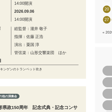
14:00開演
20
2026.09.06
14:00開演
27
演
総監督：瀧井 敬子
« 20
指揮：佐藤 正浩
演出：粟国 淳
管弦楽：山形交響楽団 ほか
目
キンゲンのトランペット吹き
の他の演奏会
形県政150周年 記念式典・記念コンサ