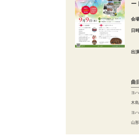
ー
会
日
出
曲
ヨハ
木島
ヨハ
山形