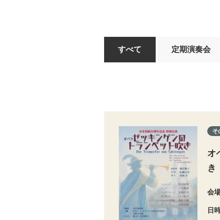
すべて
定期演奏会
そ
オ
き
会
日