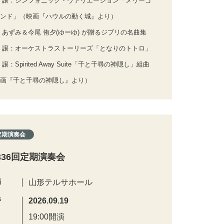
 譲：シンフォニック・ヴァリエーション「メリーゴ
ンド」（映画『ハウルの動く城』より）
 あずみ＆今尾 侑夕(ゆーゆ) が贈るジブリの名曲集
 譲：オーケストラストーリーズ「となりのトトロ」
 譲：Spirited Away Suite「千と千尋の神隠し」組曲
画『千と千尋の神隠し』より）
定期演奏会
336回定期演奏会
場
山形テルサホール
時
2026.09.19
19:00開演