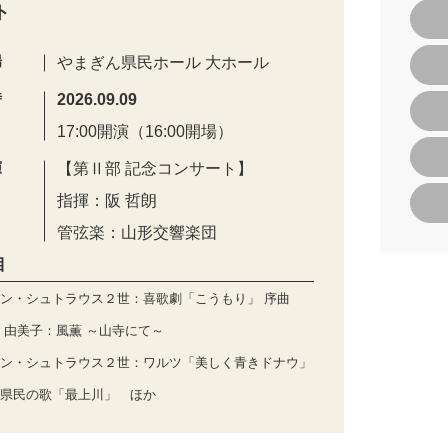
ト
場
やまぎん県民ホール 大ホール
時
2026.09.09
17:00開演（16:00開場）
演
【第Ⅱ部 記念コンサート】
指揮：阪 哲朗
管弦楽：山形交響楽団
目
ン・シュトラウス２世：喜歌劇「こうもり」 序曲
 由美子：風薫 ～山寺にて～
ン・シュトラウス２世：ワルツ「美しく青きドナウ」
県民の歌「最上川」 ほか