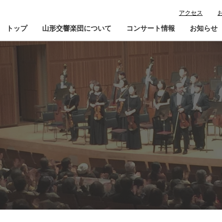
アクセス
トップ
山形交響楽団について
コンサート情報
お知らせ
楽団プロフィール
コンサート情報
山響が目指すもの
チケット購入ガイド
寄
指揮者・楽団員紹介
鑑賞会員入会
山響アマデウスコア
定期演奏会アーカイブ
山響の教育・地域交流
動画で見る山響
団体情報