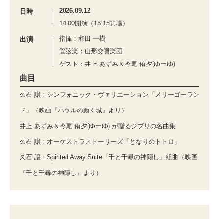
2026.09.12
日時
14:00開演（13:15開場）
指揮：和田 一樹
出演
管弦楽：山形交響楽団
ゲスト：井上 あずみ＆今尾 侑夕(ゆーゆ)
曲目
久石 譲：シンフォニック・ヴァリエーション「メリーゴーラン
ド」（映画『ハウルの動く城』より）
井上 あずみ＆今尾 侑夕(ゆーゆ) が贈るジブリの名曲集
久石 譲：オーケストラストーリーズ「となりのトトロ」
久石 譲：Spirited Away Suite「千と千尋の神隠し」組曲（映画
『千と千尋の神隠し』より）