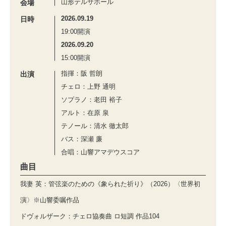
山形テルサホール
会場
2026.09.19
日時
19:00開演
2026.09.20
15:00開演
指揮：阪 哲朗
出演
チェロ：上野 通明
ソプラノ：老田 裕子
アルト：在原 泉
テノール：清水 徹太郎
バス：深瀬 廉
合唱：山響アマデウスコア
曲目
我妻 英：管弦楽のための《象られた祈り》（2026）〈世界初
演〉※山響委嘱作品
ドヴォルザーク：チェロ協奏曲 ロ短調 作品104