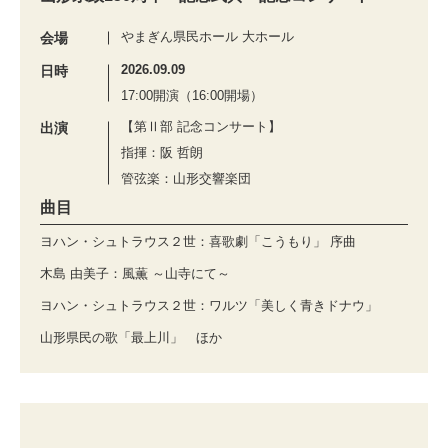
やまぎん県民ホール 大ホール
会場
2026.09.09
日時
17:00開演（16:00開場）
【第Ⅱ部 記念コンサート】
出演
指揮：阪 哲朗
管弦楽：山形交響楽団
曲目
ヨハン・シュトラウス２世：喜歌劇「こうもり」 序曲
木島 由美子：風薫 ～山寺にて～
ヨハン・シュトラウス２世：ワルツ「美しく青きドナウ」
山形県民の歌「最上川」 ほか