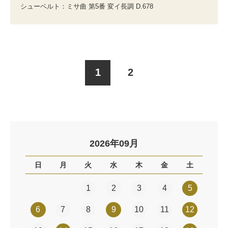
シューベルト：ミサ曲 第5番 変イ長調 D.678
1
2
2026年09月
日
月
火
水
木
金
土
1
2
3
4
5
6
7
8
9
10
11
12