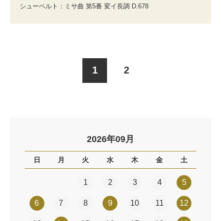
シューベルト：ミサ曲 第5番 変イ長調 D.678
1
2
2026年09月
日
月
火
水
木
金
土
1
2
3
4
5
6
7
8
9
10
11
12