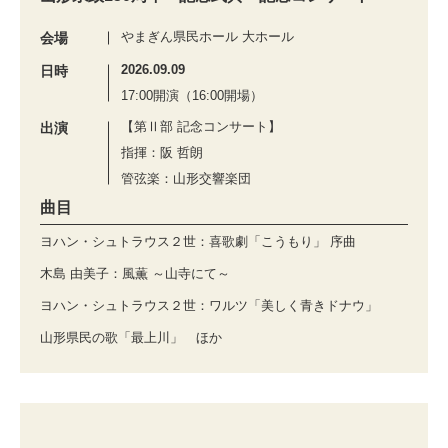
やまぎん県民ホール 大ホール
会場
2026.09.09
日時
17:00開演（16:00開場）
【第Ⅱ部 記念コンサート】
出演
指揮：阪 哲朗
管弦楽：山形交響楽団
曲目
ヨハン・シュトラウス２世：喜歌劇「こうもり」 序曲
木島 由美子：風薫 ～山寺にて～
ヨハン・シュトラウス２世：ワルツ「美しく青きドナウ」
山形県民の歌「最上川」 ほか