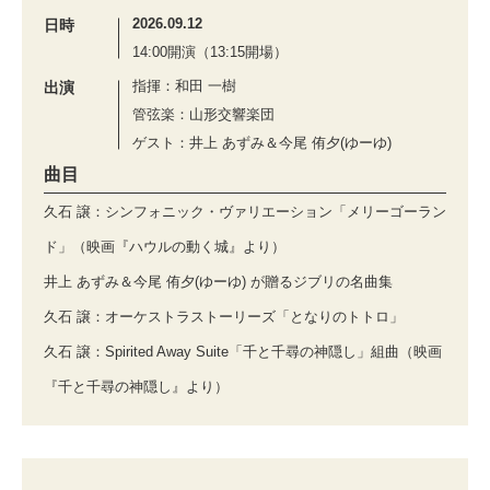
2026.09.12
日時
14:00開演（13:15開場）
指揮：和田 一樹
出演
管弦楽：山形交響楽団
ゲスト：井上 あずみ＆今尾 侑夕(ゆーゆ)
曲目
久石 譲：シンフォニック・ヴァリエーション「メリーゴーラン
ド」（映画『ハウルの動く城』より）
井上 あずみ＆今尾 侑夕(ゆーゆ) が贈るジブリの名曲集
久石 譲：オーケストラストーリーズ「となりのトトロ」
久石 譲：Spirited Away Suite「千と千尋の神隠し」組曲（映画
『千と千尋の神隠し』より）