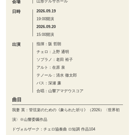
山形テルサホール
会場
2026.09.19
日時
19:00開演
2026.09.20
15:00開演
指揮：阪 哲朗
出演
チェロ：上野 通明
ソプラノ：老田 裕子
アルト：在原 泉
テノール：清水 徹太郎
バス：深瀬 廉
合唱：山響アマデウスコア
曲目
我妻 英：管弦楽のための《象られた祈り》（2026）〈世界初
演〉※山響委嘱作品
ドヴォルザーク：チェロ協奏曲 ロ短調 作品104