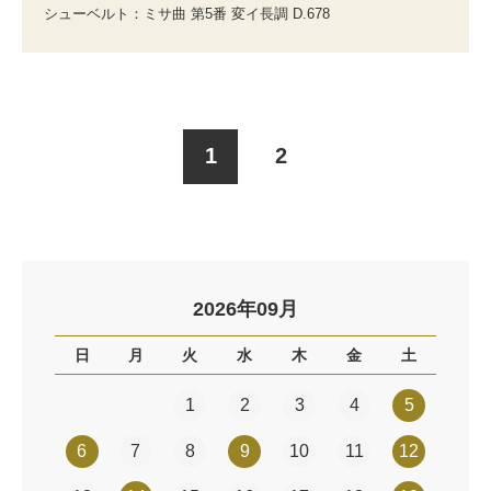
シューベルト：ミサ曲 第5番 変イ長調 D.678
1
2
2026年09月
日
月
火
水
木
金
土
1
2
3
4
5
6
7
8
9
10
11
12