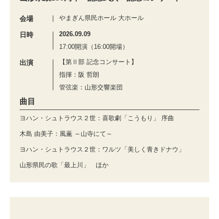
やまぎん県民ホール 大ホール
会場
2026.09.09
日時
17:00開演（16:00開場）
【第Ⅱ部 記念コンサート】
出演
指揮：阪 哲朗
管弦楽：山形交響楽団
曲目
ヨハン・シュトラウス２世：喜歌劇「こうもり」 序曲
木島 由美子：風薫 ～山寺にて～
ヨハン・シュトラウス２世：ワルツ「美しく青きドナウ」
山形県民の歌「最上川」 ほか