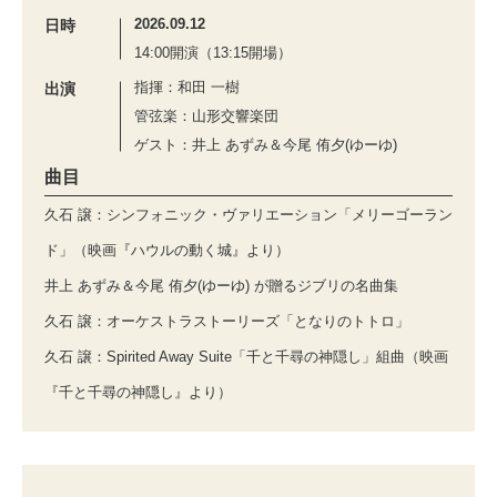
2026.09.12
日時
14:00開演（13:15開場）
指揮：和田 一樹
出演
管弦楽：山形交響楽団
ゲスト：井上 あずみ＆今尾 侑夕(ゆーゆ)
曲目
久石 譲：シンフォニック・ヴァリエーション「メリーゴーラン
ド」（映画『ハウルの動く城』より）
井上 あずみ＆今尾 侑夕(ゆーゆ) が贈るジブリの名曲集
久石 譲：オーケストラストーリーズ「となりのトトロ」
久石 譲：Spirited Away Suite「千と千尋の神隠し」組曲（映画
『千と千尋の神隠し』より）