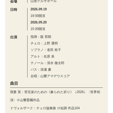
山形テルサホール
会場
2026.09.19
日時
19:00開演
2026.09.20
15:00開演
指揮：阪 哲朗
出演
チェロ：上野 通明
ソプラノ：老田 裕子
アルト：在原 泉
テノール：清水 徹太郎
バス：深瀬 廉
合唱：山響アマデウスコア
曲目
我妻 英：管弦楽のための《象られた祈り》（2026）〈世界初
演〉※山響委嘱作品
ドヴォルザーク：チェロ協奏曲 ロ短調 作品104