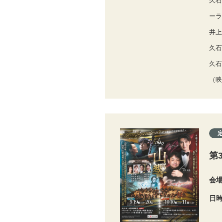
久石
ーラ
井上
久石
久石
（映
第
会
日