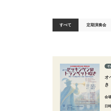
すべて
定期演奏会
そ
オ
き
会
日