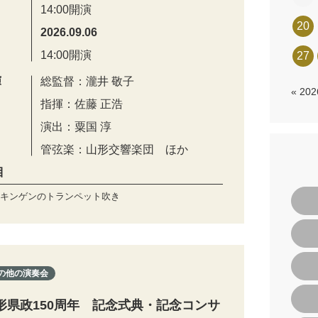
14:00開演
20
2026.09.06
14:00開演
27
演
総監督：瀧井 敬子
« 20
指揮：佐藤 正浩
演出：粟国 淳
管弦楽：山形交響楽団 ほか
目
キンゲンのトランペット吹き
の他の演奏会
形県政150周年 記念式典・記念コンサ