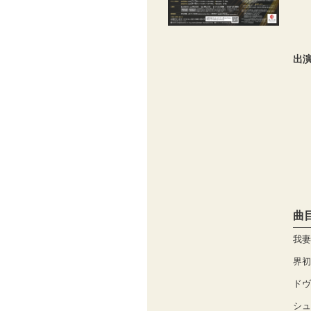
出
曲
我妻
界初
ドヴ
シュ