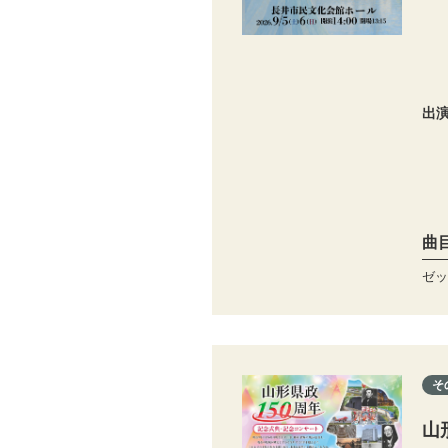
出
曲
ゼッ
そ
山