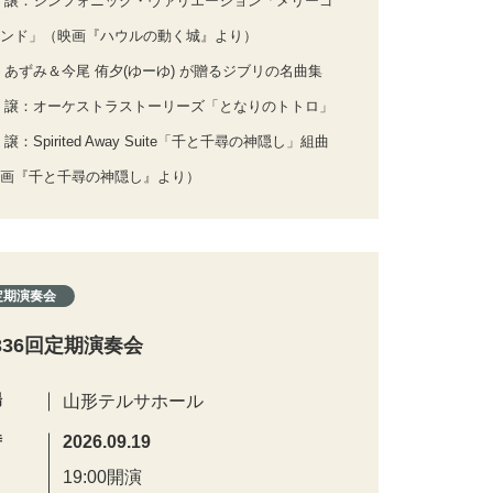
 譲：シンフォニック・ヴァリエーション「メリーゴ
ンド」（映画『ハウルの動く城』より）
 あずみ＆今尾 侑夕(ゆーゆ) が贈るジブリの名曲集
 譲：オーケストラストーリーズ「となりのトトロ」
 譲：Spirited Away Suite「千と千尋の神隠し」組曲
画『千と千尋の神隠し』より）
定期演奏会
336回定期演奏会
場
山形テルサホール
時
2026.09.19
19:00開演