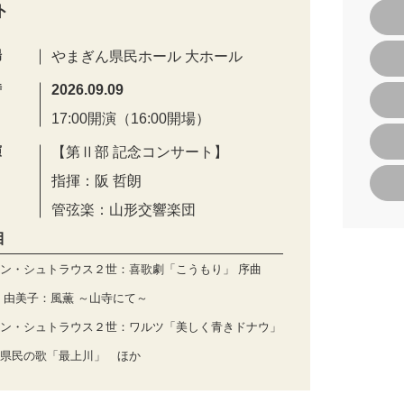
ト
場
やまぎん県民ホール 大ホール
時
2026.09.09
17:00開演（16:00開場）
演
【第Ⅱ部 記念コンサート】
指揮：阪 哲朗
管弦楽：山形交響楽団
目
ン・シュトラウス２世：喜歌劇「こうもり」 序曲
 由美子：風薫 ～山寺にて～
ン・シュトラウス２世：ワルツ「美しく青きドナウ」
県民の歌「最上川」 ほか