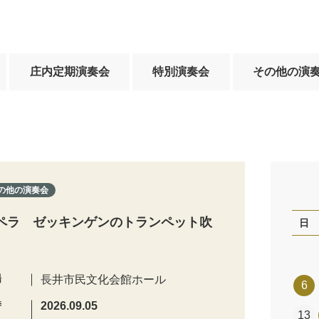
庄内定期演奏会
特別演奏会
その他の演
の他の演奏会
ペラ ゼッキンゲンのトランペット吹
日
場
長井市民文化会館ホール
6
時
2026.09.05
13