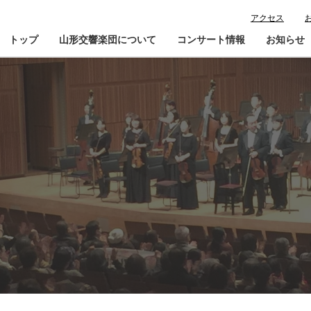
アクセス
トップ
山形交響楽団について
コンサート情報
お知らせ
楽団プロフィール
コンサート情報
山響が目指すもの
チケット購入ガイド
寄
指揮者・楽団員紹介
鑑賞会員入会
山響アマデウスコア
定期演奏会アーカイブ
山響の教育・地域交流
動画で見る山響
団体情報