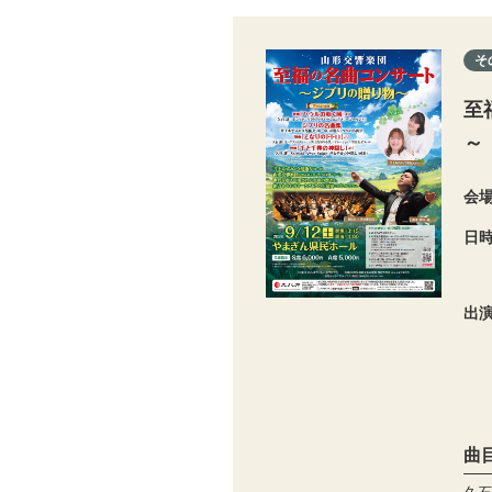
そ
至
～
会
日
出
曲