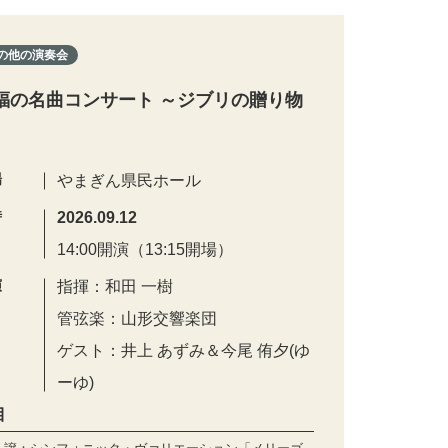
の他の演奏会
福の名曲コンサート ～ジブリの贈り物
場
やまぎん県民ホール
時
2026.09.12
14:00開演（13:15開場）
演
指揮：和田 一樹
管弦楽：山形交響楽団
ゲスト：井上 あずみ＆今尾 侑夕(ゆ
ーゆ)
目