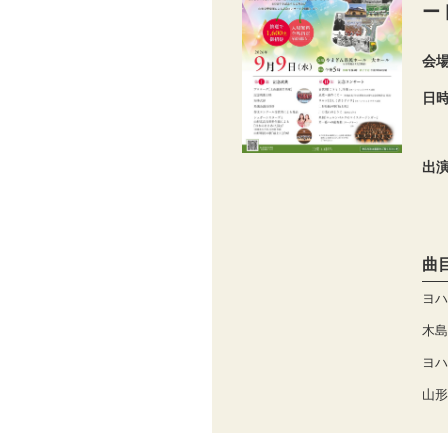
ー
会
日
出
曲
ヨハ
木島
ヨハ
山形