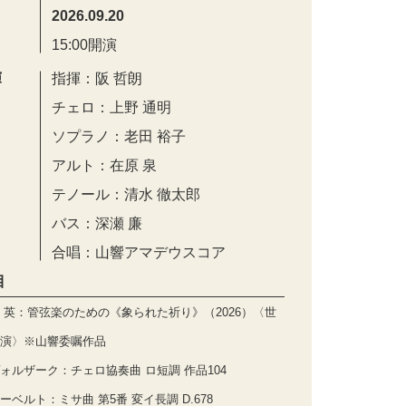
2026.09.20
15:00開演
演
指揮：阪 哲朗
チェロ：上野 通明
ソプラノ：老田 裕子
アルト：在原 泉
テノール：清水 徹太郎
バス：深瀬 廉
合唱：山響アマデウスコア
目
 英：管弦楽のための《象られた祈り》（2026）〈世
演〉※山響委嘱作品
ォルザーク：チェロ協奏曲 ロ短調 作品104
ーベルト：ミサ曲 第5番 変イ長調 D.678