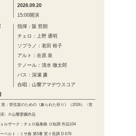
2026.09.20
15:00開演
演
指揮：阪 哲朗
チェロ：上野 通明
ソプラノ：老田 裕子
アルト：在原 泉
テノール：清水 徹太郎
バス：深瀬 廉
合唱：山響アマデウスコア
目
 英：管弦楽のための《象られた祈り》（2026）〈世
演〉※山響委嘱作品
ォルザーク：チェロ協奏曲 ロ短調 作品104
ーベルト：ミサ曲 第5番 変イ長調 D.678