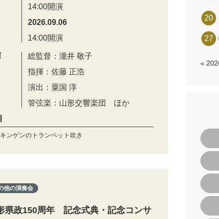
14:00開演
20
2026.09.06
14:00開演
27
演
総監督：瀧井 敬子
« 20
指揮：佐藤 正浩
演出：粟国 淳
管弦楽：山形交響楽団 ほか
目
キンゲンのトランペット吹き
の他の演奏会
形県政150周年 記念式典・記念コンサ