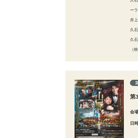
久石
ーラ
井上
久石
久石
（映
第
会
日