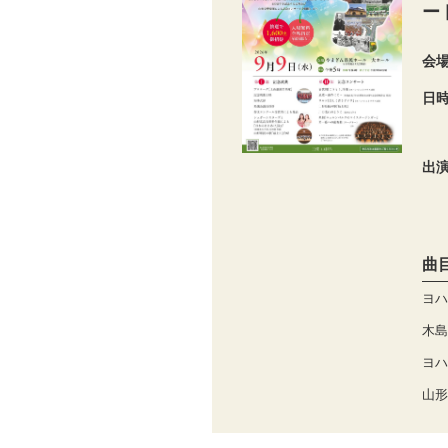
ー
会
日
出
曲
ヨハ
木島
ヨハ
山形