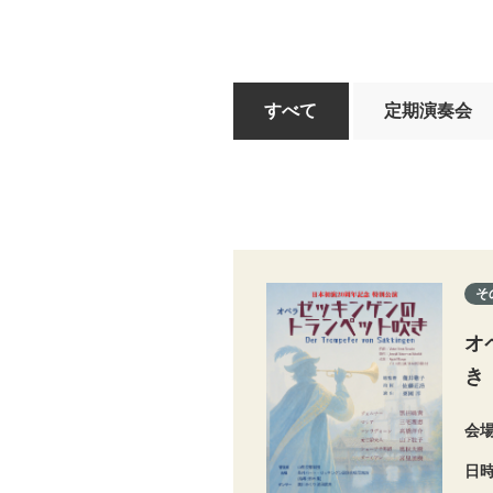
すべて
定期演奏会
そ
オ
き
会
日