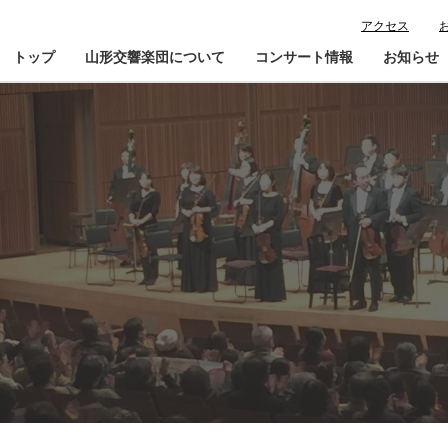
アクセス
トップ
山形交響楽団について
コンサート情報
お知らせ
楽団プロフィール
コンサート情報
山響が目指すもの
チケット購入ガイド
寄
指揮者・楽団員紹介
鑑賞会員入会
山響アマデウスコア
定期演奏会アーカイブ
山響の教育・地域交流
動画で見る山響
団体情報