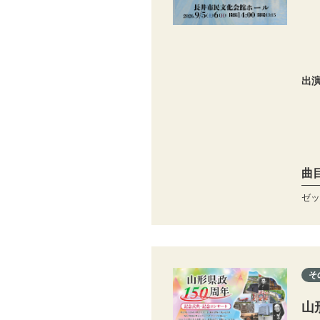
出
曲
ゼッ
そ
山