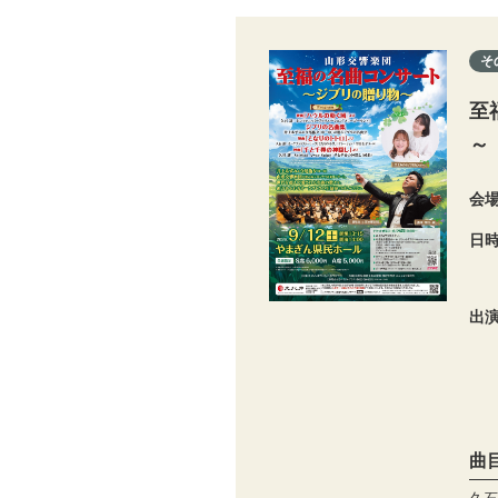
そ
至
～
会
日
出
曲