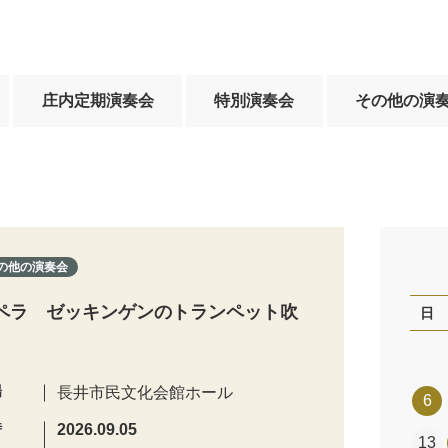
庄内定期演奏会
特別演奏会
その他の演
の他の演奏会
ペラ ゼッキンゲンのトランペット吹
日
場
長井市民文化会館ホール
6
時
2026.09.05
13