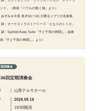
 譲：シンフォニック・ヴァリエーション「メリーゴ
ンド」（映画『ハウルの動く城』より）
 あずみ＆今尾 侑夕(ゆーゆ) が贈るジブリの名曲集
 譲：オーケストラストーリーズ「となりのトトロ」
 譲：Spirited Away Suite「千と千尋の神隠し」組曲
画『千と千尋の神隠し』より）
定期演奏会
336回定期演奏会
場
山形テルサホール
時
2026.09.19
19:00開演