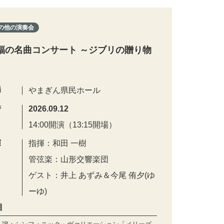
の他の演奏会
福の名曲コンサート ～ジブリの贈り物
場
やまぎん県民ホール
時
2026.09.12
14:00開演（13:15開場）
演
指揮：和田 一樹
管弦楽：山形交響楽団
ゲスト：井上 あずみ＆今尾 侑夕(ゆ
ーゆ)
目