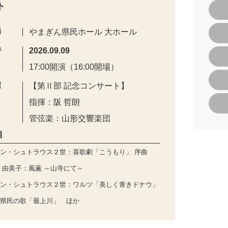
ト
場
やまぎん県民ホール 大ホール
時
2026.09.09
17:00開演（16:00開場）
演
【第Ⅱ部 記念コンサート】
指揮：阪 哲朗
管弦楽：山形交響楽団
目
ン・シュトラウス２世：喜歌劇「こうもり」 序曲
 由美子：風薫 ～山寺にて～
ン・シュトラウス２世：ワルツ「美しく青きドナウ」
県民の歌「最上川」 ほか