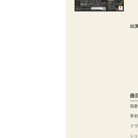
出
曲
我妻
界初
ドヴ
シュ