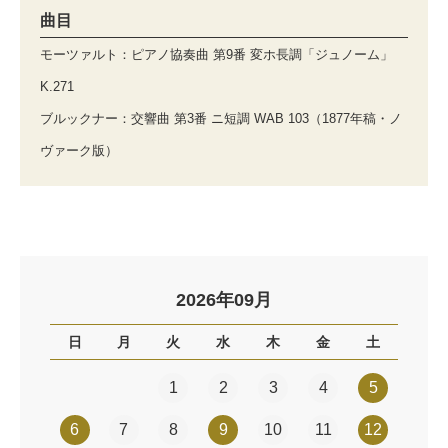
曲目
モーツァルト：ピアノ協奏曲 第9番 変ホ長調「ジュノーム」
K.271
ブルックナー：交響曲 第3番 ニ短調 WAB 103（1877年稿・ノ
ヴァーク版）
2026年09月
日
月
火
水
木
金
土
1
2
3
4
5
6
7
8
9
10
11
12