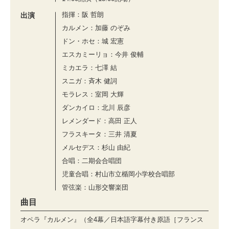
指揮：阪 哲朗
出演
カルメン：加藤 のぞみ
ドン・ホセ：城 宏憲
エスカミーリョ：今井 俊輔
ミカエラ：七澤 結
スニガ：⻫⽊ 健詞
モラレス：室岡 ⼤輝
ダンカイロ：北川 ⾠彦
レメンダード：⾼⽥ 正⼈
フラスキータ：三井 清夏
メルセデス：杉⼭ 由紀
合唱：二期会合唱団
児童合唱：村⼭市⽴楯岡⼩学校合唱部
管弦楽：山形交響楽団
曲目
オペラ『カルメン』（全4幕／日本語字幕付き原語［フランス