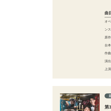
曲
オペ
ンス
原作
台本
作曲
演出
上演
第