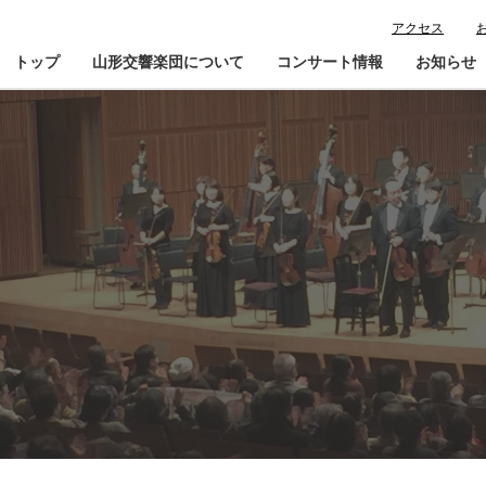
アクセス
トップ
山形交響楽団について
コンサート情報
お知らせ
楽団プロフィール
コンサート情報
山響が目指すもの
チケット購入ガイド
寄
指揮者・楽団員紹介
鑑賞会員入会
山響アマデウスコア
定期演奏会アーカイブ
山響の教育・地域交流
動画で見る山響
団体情報