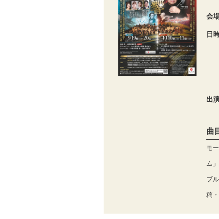
会
日
出
曲
モー
ム」K
ブル
稿・