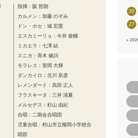
演
指揮：阪 哲朗
20
カルメン：加藤 のぞみ
27
ドン・ホセ：城 宏憲
エスカミーリョ：今井 俊輔
« 20
ミカエラ：七澤 結
スニガ：⻫⽊ 健詞
モラレス：室岡 ⼤輝
ダンカイロ：北川 ⾠彦
レメンダード：⾼⽥ 正⼈
フラスキータ：三井 清夏
メルセデス：杉⼭ 由紀
合唱：二期会合唱団
児童合唱：村⼭市⽴楯岡⼩学校合
唱部