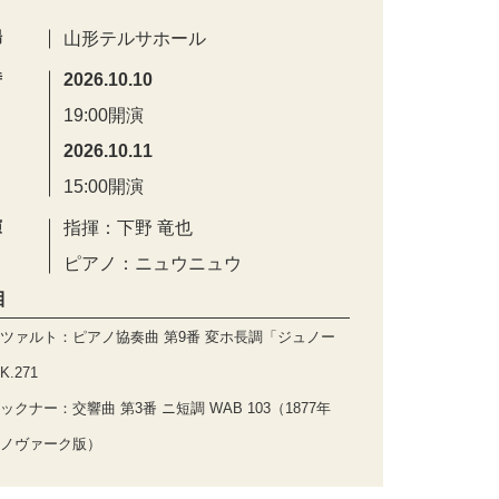
場
山形テルサホール
時
2026.10.10
19:00開演
2026.10.11
15:00開演
演
指揮：下野 竜也
ピアノ：ニュウニュウ
目
ツァルト：ピアノ協奏曲 第9番 変ホ長調「ジュノー
.271
ックナー：交響曲 第3番 ニ短調 WAB 103（1877年
ノヴァーク版）