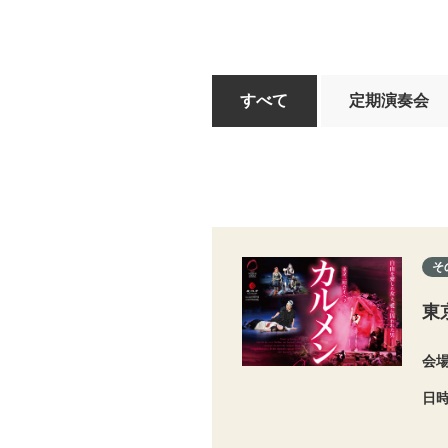
すべて
定期演奏会
そ
東
会
日