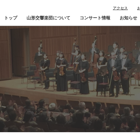
アクセス
トップ
山形交響楽団について
コンサート情報
お知らせ
楽団プロフィール
コンサート情報
山響が目指すもの
チケット購入ガイド
寄
指揮者・楽団員紹介
鑑賞会員入会
山響アマデウスコア
定期演奏会アーカイブ
山響の教育・地域交流
動画で見る山響
団体情報