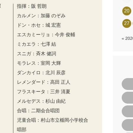
演
指揮：阪 哲朗
20
カルメン：加藤 のぞみ
27
ドン・ホセ：城 宏憲
エスカミーリョ：今井 俊輔
« 20
ミカエラ：七澤 結
スニガ：⻫⽊ 健詞
モラレス：室岡 ⼤輝
ダンカイロ：北川 ⾠彦
レメンダード：⾼⽥ 正⼈
フラスキータ：三井 清夏
メルセデス：杉⼭ 由紀
合唱：二期会合唱団
児童合唱：村⼭市⽴楯岡⼩学校合
唱部