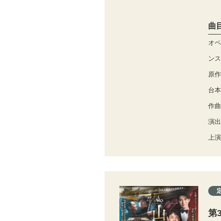
曲
オペ
ンス
原作
台本
作曲
演出
上演
第