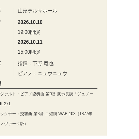
場
山形テルサホール
時
2026.10.10
19:00開演
2026.10.11
15:00開演
演
指揮：下野 竜也
ピアノ：ニュウニュウ
目
ツァルト：ピアノ協奏曲 第9番 変ホ長調「ジュノー
.271
ックナー：交響曲 第3番 ニ短調 WAB 103（1877年
ノヴァーク版）