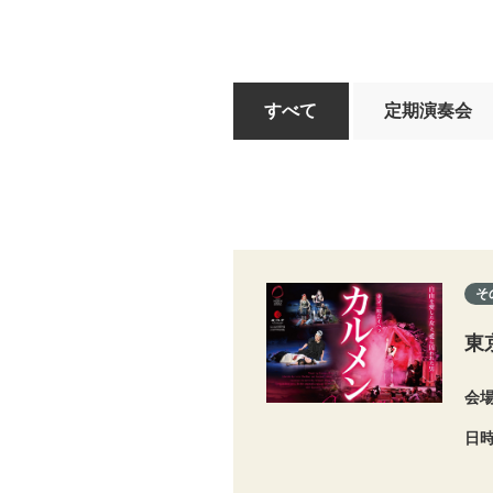
すべて
定期演奏会
そ
東
会
日