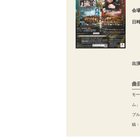
会
日
出
曲
モー
ム」K
ブル
稿・