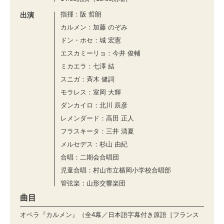
指揮：阪 哲朗
出演
カルメン：加藤 のぞみ
ドン・ホセ：城 宏憲
エスカミーリョ：今井 俊輔
ミカエラ：七澤 結
スニガ：⻫⽊ 健詞
モラレス：室岡 ⼤輝
ダンカイロ：北川 ⾠彦
レメンダード：⾼⽥ 正⼈
フラスキータ：三井 清夏
メルセデス：杉⼭ 由紀
合唱：二期会合唱団
児童合唱：村⼭市⽴楯岡⼩学校合唱部
管弦楽：山形交響楽団
曲目
オペラ『カルメン』（全4幕／日本語字幕付き原語［フランス