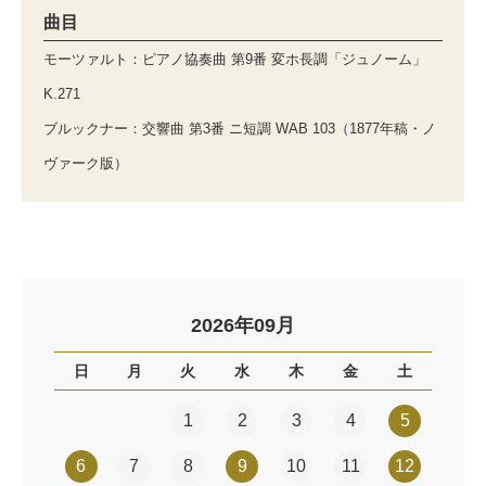
曲目
モーツァルト：ピアノ協奏曲 第9番 変ホ長調「ジュノーム」
K.271
ブルックナー：交響曲 第3番 ニ短調 WAB 103（1877年稿・ノ
ヴァーク版）
2026年09月
日
月
火
水
木
金
土
1
2
3
4
5
6
7
8
9
10
11
12