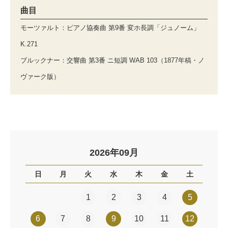
曲目
モーツァルト：ピアノ協奏曲 第9番 変ホ長調「ジュノーム」
K.271
ブルックナー：交響曲 第3番 ニ短調 WAB 103（1877年稿・ノ
ヴァーク版）
2026年09月
日
月
火
水
木
金
土
1
2
3
4
5
6
7
8
9
10
11
12