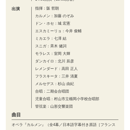
指揮：阪 哲朗
出演
カルメン：加藤 のぞみ
ドン・ホセ：城 宏憲
エスカミーリョ：今井 俊輔
ミカエラ：七澤 結
スニガ：⻫⽊ 健詞
モラレス：室岡 ⼤輝
ダンカイロ：北川 ⾠彦
レメンダード：⾼⽥ 正⼈
フラスキータ：三井 清夏
メルセデス：杉⼭ 由紀
合唱：二期会合唱団
児童合唱：村⼭市⽴楯岡⼩学校合唱部
管弦楽：山形交響楽団
曲目
オペラ『カルメン』（全4幕／日本語字幕付き原語［フランス