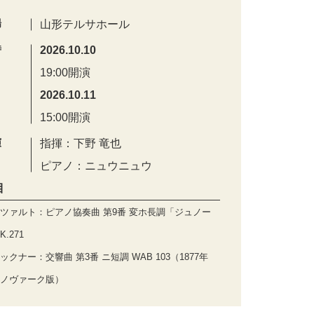
場
山形テルサホール
時
2026.10.10
19:00開演
2026.10.11
15:00開演
演
指揮：下野 竜也
ピアノ：ニュウニュウ
目
ツァルト：ピアノ協奏曲 第9番 変ホ長調「ジュノー
.271
ックナー：交響曲 第3番 ニ短調 WAB 103（1877年
ノヴァーク版）