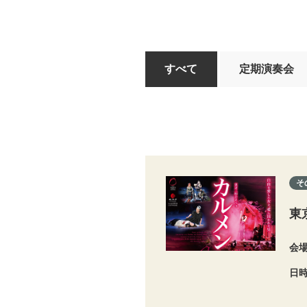
すべて
定期演奏会
そ
東
会
日