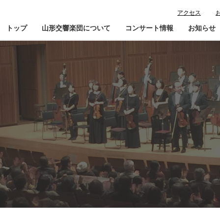
アクセス
トップ
山形交響楽団について
コンサート情報
お知らせ
楽団プロフィール
コンサート情報
山響が目指すもの
チケット購入ガイド
寄
指揮者・楽団員紹介
鑑賞会員入会
山響アマデウスコア
定期演奏会アーカイブ
山響の教育・地域交流
動画で見る山響
団体情報