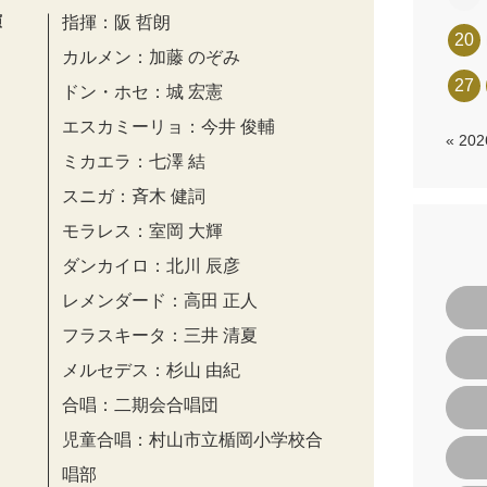
演
指揮：阪 哲朗
20
カルメン：加藤 のぞみ
27
ドン・ホセ：城 宏憲
エスカミーリョ：今井 俊輔
« 20
ミカエラ：七澤 結
スニガ：⻫⽊ 健詞
モラレス：室岡 ⼤輝
ダンカイロ：北川 ⾠彦
レメンダード：⾼⽥ 正⼈
フラスキータ：三井 清夏
メルセデス：杉⼭ 由紀
合唱：二期会合唱団
児童合唱：村⼭市⽴楯岡⼩学校合
唱部