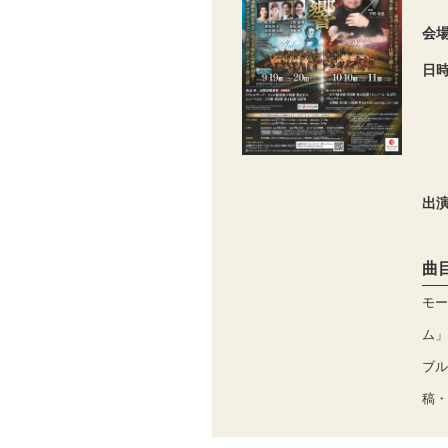
会
日
出
曲
モー
ム」K
ブル
稿・