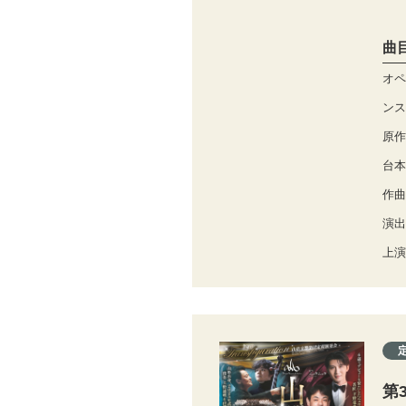
曲
オペ
ンス
原作
台本
作曲
演出
上演
第