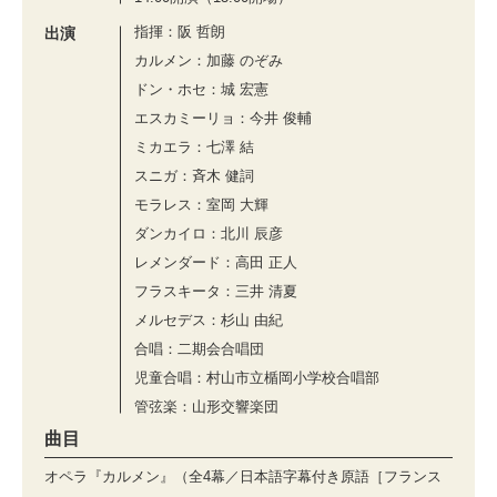
指揮：阪 哲朗
出演
カルメン：加藤 のぞみ
ドン・ホセ：城 宏憲
エスカミーリョ：今井 俊輔
ミカエラ：七澤 結
スニガ：⻫⽊ 健詞
モラレス：室岡 ⼤輝
ダンカイロ：北川 ⾠彦
レメンダード：⾼⽥ 正⼈
フラスキータ：三井 清夏
メルセデス：杉⼭ 由紀
合唱：二期会合唱団
児童合唱：村⼭市⽴楯岡⼩学校合唱部
管弦楽：山形交響楽団
曲目
オペラ『カルメン』（全4幕／日本語字幕付き原語［フランス