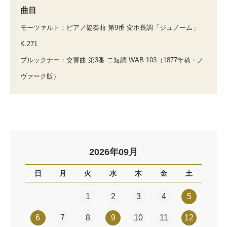
曲目
モーツァルト：ピアノ協奏曲 第9番 変ホ長調「ジュノーム」
K.271
ブルックナー：交響曲 第3番 ニ短調 WAB 103（1877年稿・ノ
ヴァーク版）
2026年09月
日
月
火
水
木
金
土
1
2
3
4
5
6
7
8
9
10
11
12