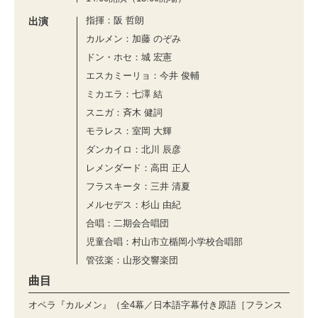
指揮：阪 哲朗
出演
カルメン：加藤 のぞみ
ドン・ホセ：城 宏憲
エスカミーリョ：今井 俊輔
ミカエラ：七澤 結
スニガ：⻫⽊ 健詞
モラレス：室岡 ⼤輝
ダンカイロ：北川 ⾠彦
レメンダード：⾼⽥ 正⼈
フラスキータ：三井 清夏
メルセデス：杉⼭ 由紀
合唱：二期会合唱団
児童合唱：村⼭市⽴楯岡⼩学校合唱部
管弦楽：山形交響楽団
曲目
オペラ『カルメン』（全4幕／日本語字幕付き原語［フランス