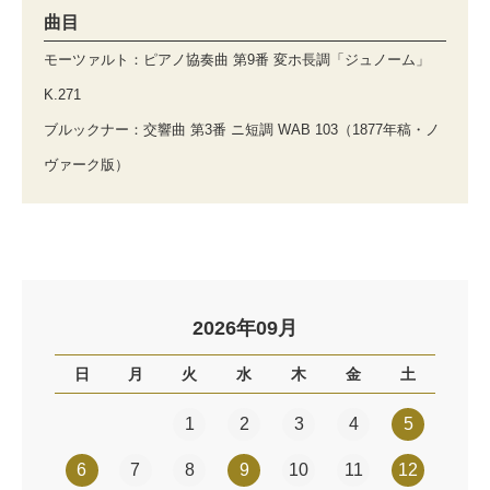
曲目
モーツァルト：ピアノ協奏曲 第9番 変ホ長調「ジュノーム」
K.271
ブルックナー：交響曲 第3番 ニ短調 WAB 103（1877年稿・ノ
ヴァーク版）
2026年09月
日
月
火
水
木
金
土
1
2
3
4
5
6
7
8
9
10
11
12