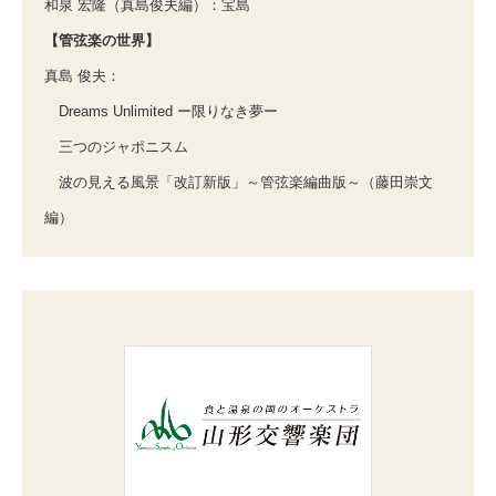
和泉 宏隆（真島俊夫編）：宝島
【管弦楽の世界】
真島 俊夫：
Dreams Unlimited ー限りなき夢ー
三つのジャポニスム
波の見える風景「改訂新版」～管弦楽編曲版～（藤田崇文
編）