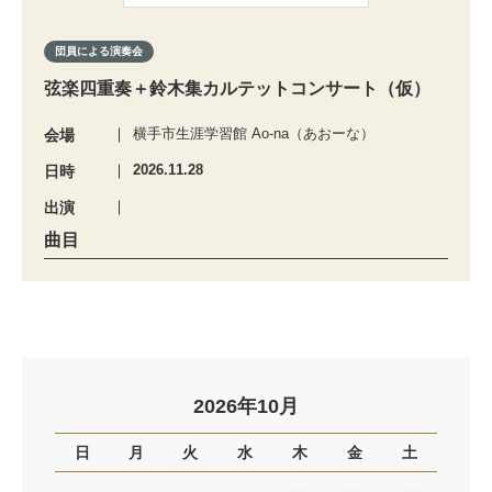
団員による演奏会
弦楽四重奏＋鈴木集カルテットコンサート（仮）
横手市生涯学習館 Ao-na（あおーな）
会場
2026.11.28
日時
出演
曲目
2026年10月
日
月
火
水
木
金
土