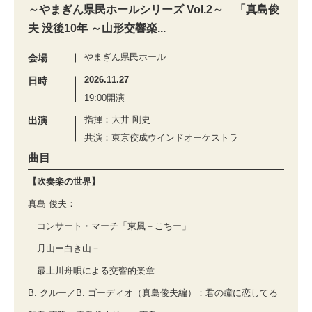
～やまぎん県民ホールシリーズ Vol.2～ 「真島俊
夫 没後10年 ～山形交響楽...
やまぎん県民ホール
会場
2026.11.27
日時
19:00開演
指揮：大井 剛史
出演
共演：東京佼成ウインドオーケストラ
曲目
【吹奏楽の世界】
真島 俊夫：
コンサート・マーチ「東風－こちー」
月山ー白き山－
最上川舟唄による交響的楽章
B. クルー／B. ゴーディオ（真島俊夫編）：君の瞳に恋してる