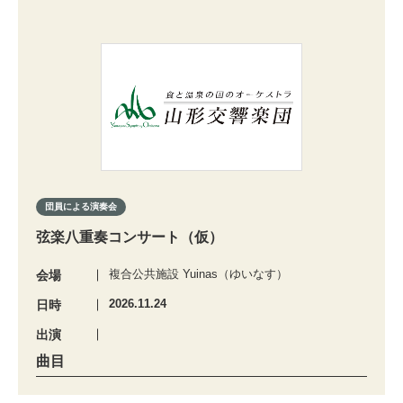
団員による演奏会
弦楽八重奏コンサート（仮）
複合公共施設 Yuinas（ゆいなす）
会場
2026.11.24
日時
出演
曲目