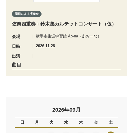
団員による演奏会
弦楽四重奏＋鈴木集カルテットコンサート（仮）
横手市生涯学習館 Ao-na（あおーな）
会場
2026.11.28
日時
出演
曲目
2026年09月
日
月
火
水
木
金
土