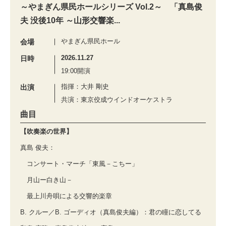
～やまぎん県民ホールシリーズ Vol.2～ 「真島俊
夫 没後10年 ～山形交響楽...
やまぎん県民ホール
会場
2026.11.27
日時
19:00開演
指揮：大井 剛史
出演
共演：東京佼成ウインドオーケストラ
曲目
【吹奏楽の世界】
真島 俊夫：
コンサート・マーチ「東風－こちー」
月山ー白き山－
最上川舟唄による交響的楽章
B. クルー／B. ゴーディオ（真島俊夫編）：君の瞳に恋してる