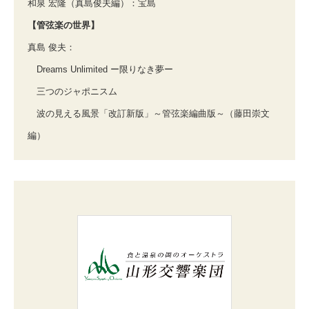
和泉 宏隆（真島俊夫編）：宝島
【管弦楽の世界】
真島 俊夫：
Dreams Unlimited ー限りなき夢ー
三つのジャポニスム
波の見える風景「改訂新版」～管弦楽編曲版～（藤田崇文
編）