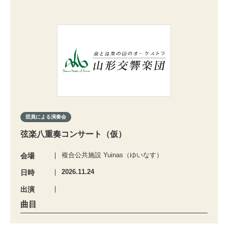
団員による演奏会
弦楽八重奏コンサート（仮）
複合公共施設 Yuinas（ゆいなす）
会場
2026.11.24
日時
出演
曲目