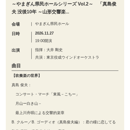
～やまぎん県民ホールシリーズ Vol.2～ 「真島俊
夫 没後10年 ～山形交響楽...
やまぎん県民ホール
会場
2026.11.27
日時
19:00開演
指揮：大井 剛史
出演
共演：東京佼成ウインドオーケストラ
曲目
【吹奏楽の世界】
真島 俊夫：
コンサート・マーチ「東風－こちー」
月山ー白き山－
最上川舟唄による交響的楽章
B. クルー／B. ゴーディオ（真島俊夫編）：君の瞳に恋してる