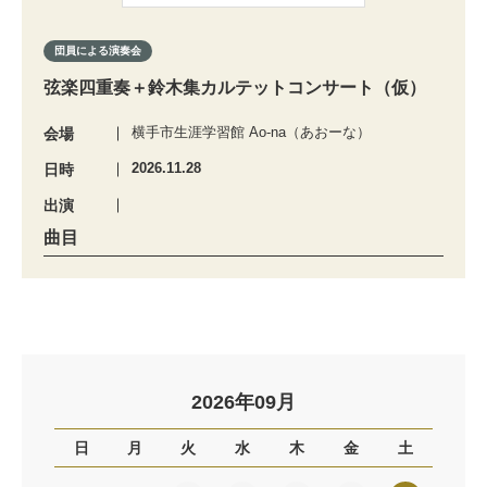
団員による演奏会
弦楽四重奏＋鈴木集カルテットコンサート（仮）
横手市生涯学習館 Ao-na（あおーな）
会場
2026.11.28
日時
出演
曲目
2026年09月
日
月
火
水
木
金
土