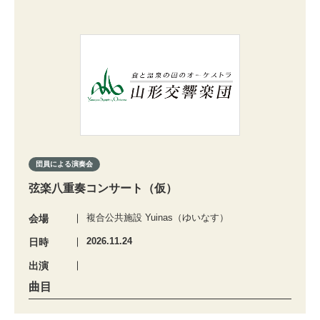
団員による演奏会
弦楽八重奏コンサート（仮）
複合公共施設 Yuinas（ゆいなす）
会場
2026.11.24
日時
出演
曲目