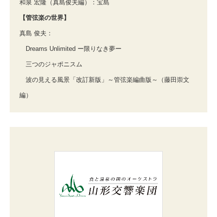
和泉 宏隆（真島俊夫編）：宝島
【管弦楽の世界】
真島 俊夫：
Dreams Unlimited ー限りなき夢ー
三つのジャポニスム
波の見える風景「改訂新版」～管弦楽編曲版～（藤田崇文
編）