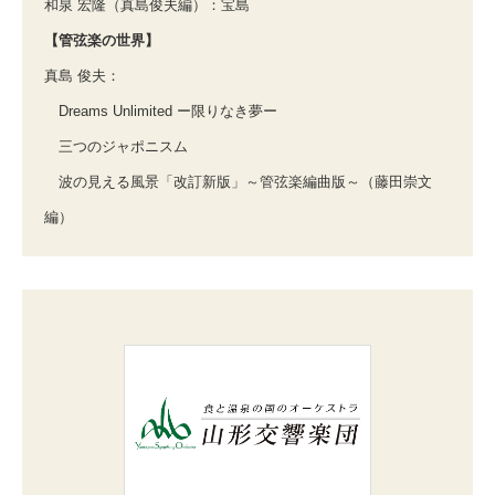
和泉 宏隆（真島俊夫編）：宝島
【管弦楽の世界】
真島 俊夫：
Dreams Unlimited ー限りなき夢ー
三つのジャポニスム
波の見える風景「改訂新版」～管弦楽編曲版～（藤田崇文
編）