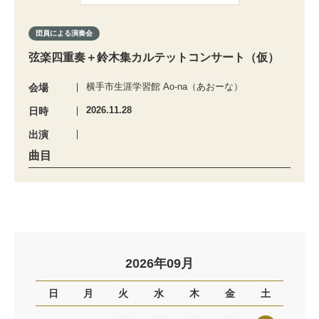
団員による演奏会
弦楽四重奏＋鈴木集カルテットコンサート（仮）
横手市生涯学習館 Ao-na（あおーな）
会場
2026.11.28
日時
出演
曲目
2026年09月
日
月
火
水
木
金
土