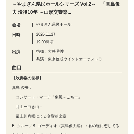
～やまぎん県民ホールシリーズ Vol.2～ 「真島俊
夫 没後10年 ～山形交響楽...
やまぎん県民ホール
会場
2026.11.27
日時
19:00開演
指揮：大井 剛史
出演
共演：東京佼成ウインドオーケストラ
曲目
【吹奏楽の世界】
真島 俊夫：
コンサート・マーチ「東風－こちー」
月山ー白き山－
最上川舟唄による交響的楽章
B. クルー／B. ゴーディオ（真島俊夫編）：君の瞳に恋してる