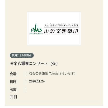
団員による演奏会
弦楽八重奏コンサート（仮）
複合公共施設 Yuinas（ゆいなす）
会場
2026.11.24
日時
出演
曲目