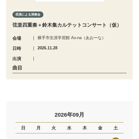
団員による演奏会
弦楽四重奏＋鈴木集カルテットコンサート（仮）
横手市生涯学習館 Ao-na（あおーな）
会場
2026.11.28
日時
出演
曲目
2026年09月
日
月
火
水
木
金
土