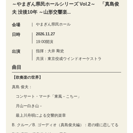
～やまぎん県民ホールシリーズ Vol.2～ 「真島俊
夫 没後10年 ～山形交響楽...
やまぎん県民ホール
会場
2026.11.27
日時
19:00開演
指揮：大井 剛史
出演
共演：東京佼成ウインドオーケストラ
曲目
【吹奏楽の世界】
真島 俊夫：
コンサート・マーチ「東風－こちー」
月山ー白き山－
最上川舟唄による交響的楽章
B. クルー／B. ゴーディオ（真島俊夫編）：君の瞳に恋してる