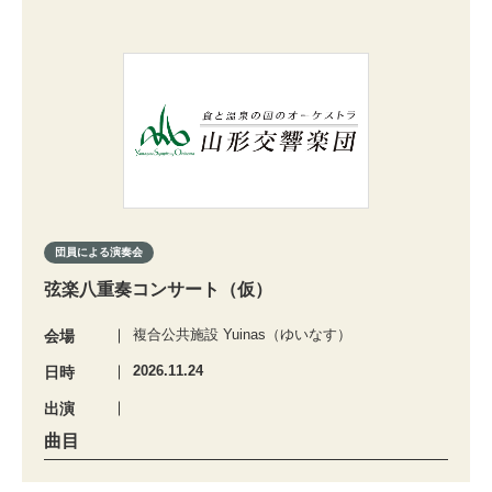
団員による演奏会
弦楽八重奏コンサート（仮）
複合公共施設 Yuinas（ゆいなす）
会場
2026.11.24
日時
出演
曲目