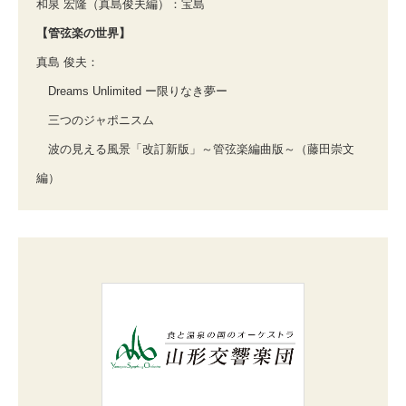
和泉 宏隆（真島俊夫編）：宝島
【管弦楽の世界】
真島 俊夫：
Dreams Unlimited ー限りなき夢ー
三つのジャポニスム
波の見える風景「改訂新版」～管弦楽編曲版～（藤田崇文
編）