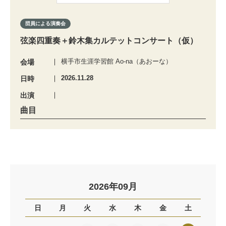
団員による演奏会
弦楽四重奏＋鈴木集カルテットコンサート（仮）
横手市生涯学習館 Ao-na（あおーな）
会場
2026.11.28
日時
出演
曲目
2026年09月
日
月
火
水
木
金
土