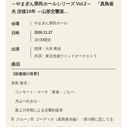
～やまぎん県民ホールシリーズ Vol.2～ 「真島俊
夫 没後10年 ～山形交響楽...
やまぎん県民ホール
会場
2026.11.27
日時
19:00開演
指揮：大井 剛史
出演
共演：東京佼成ウインドオーケストラ
曲目
【吹奏楽の世界】
真島 俊夫：
コンサート・マーチ「東風－こちー」
月山ー白き山－
最上川舟唄による交響的楽章
B. クルー／B. ゴーディオ（真島俊夫編）：君の瞳に恋してる