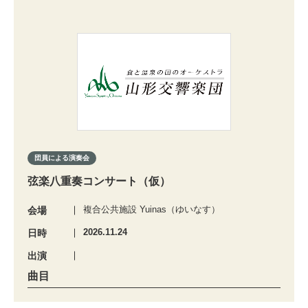
団員による演奏会
弦楽八重奏コンサート（仮）
複合公共施設 Yuinas（ゆいなす）
会場
2026.11.24
日時
出演
曲目