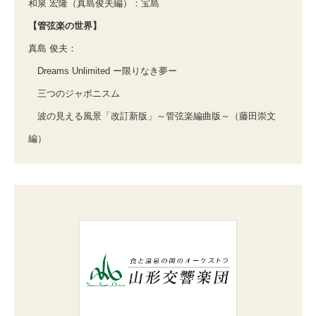
和泉 宏隆（真島俊夫編）：宝島
【管弦楽の世界】
真島 俊夫：
Dreams Unlimited ー限りなき夢ー
三つのジャポニスム
波の見える風景「改訂新版」～管弦楽編曲版～（藤田崇文
編）