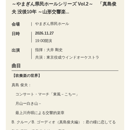
～やまぎん県民ホールシリーズ Vol.2～ 「真島俊
夫 没後10年 ～山形交響楽...
やまぎん県民ホール
会場
2026.11.27
日時
19:00開演
指揮：大井 剛史
出演
共演：東京佼成ウインドオーケストラ
曲目
【吹奏楽の世界】
真島 俊夫：
コンサート・マーチ「東風－こちー」
月山ー白き山－
最上川舟唄による交響的楽章
B. クルー／B. ゴーディオ（真島俊夫編）：君の瞳に恋してる