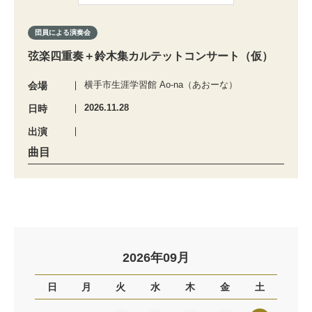
団員による演奏会
弦楽四重奏＋鈴木集カルテットコンサート（仮）
横手市生涯学習館 Ao-na（あおーな）
会場
2026.11.28
日時
出演
曲目
2026年09月
日
月
火
水
木
金
土