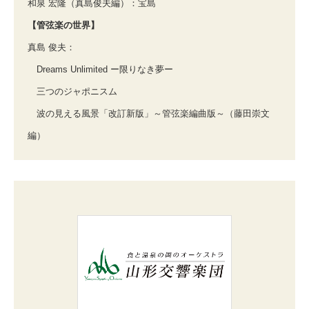
和泉 宏隆（真島俊夫編）：宝島
【管弦楽の世界】
真島 俊夫：
Dreams Unlimited ー限りなき夢ー
三つのジャポニスム
波の見える風景「改訂新版」～管弦楽編曲版～（藤田崇文
編）