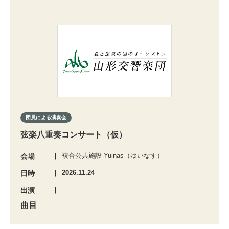
団員による演奏会
弦楽八重奏コンサート（仮）
複合公共施設 Yuinas（ゆいなす）
会場
2026.11.24
日時
出演
曲目