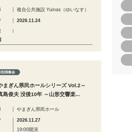
場
複合公共施設 Yuinas（ゆいなす）
時
2026.11.24
演
目
特別演奏会
やまぎん県民ホールシリーズ Vol.2～
真島俊夫 没後10年 ～山形交響楽...
場
やまぎん県民ホール
時
2026.11.27
19:00開演