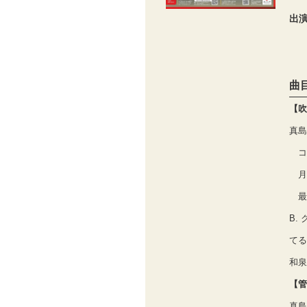
出
曲
【吹
真島
コ
月
最
B.
てる
和泉
【管
真島