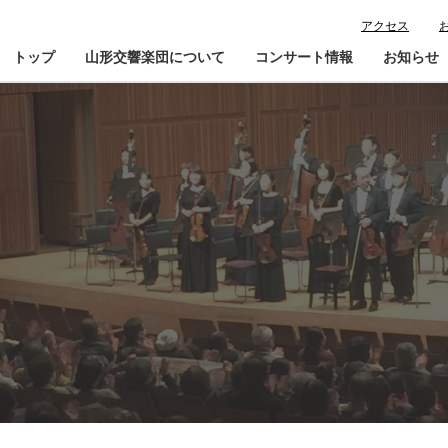
アクセス
トップ
山形交響楽団について
コンサート情報
お知らせ
楽団プロフィール
コンサート情報
山響が目指すもの
チケット購入ガイド
寄
指揮者・楽団員紹介
鑑賞会員入会
山響アマデウスコア
定期演奏会アーカイブ
山響の教育・地域交流
動画で見る山響
団体情報