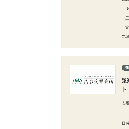
Dr
三
波
文編
団
弦
ト
会
日