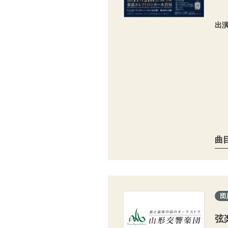
出
曲
団
弦