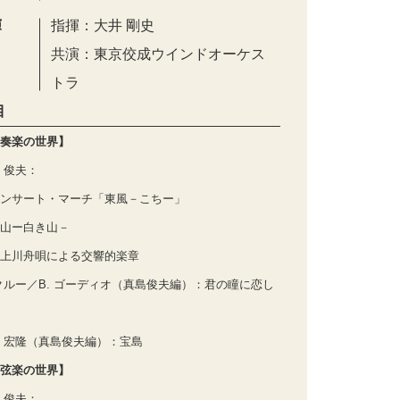
演
指揮：大井 剛史
共演：東京佼成ウインドオーケス
トラ
目
奏楽の世界】
 俊夫：
ンサート・マーチ「東風－こちー」
山ー白き山－
上川舟唄による交響的楽章
 クルー／B. ゴーディオ（真島俊夫編）：君の瞳に恋し
 宏隆（真島俊夫編）：宝島
弦楽の世界】
 俊夫：