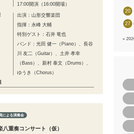
17:00開演（16:00開場）
20
演
出演：山形交響楽団
27
指揮：永峰 大輔
特別ゲスト：石井 竜也
« 20
バンド：光田 健一（Piano）、長谷
川 友二（Guitar）、土井 孝幸
（Bass）、新村 泰文（Drums）、
ゆうき（Chorus）
目
員による演奏会
楽八重奏コンサート（仮）