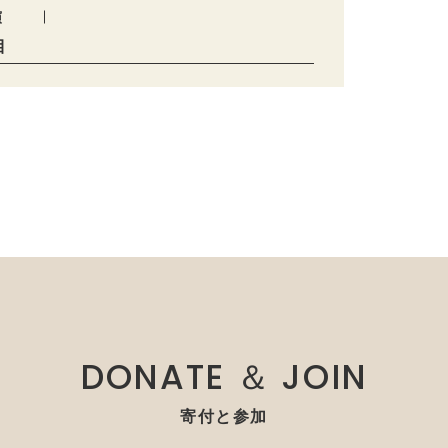
演
目
DONATE ＆ JOIN
寄付と参加