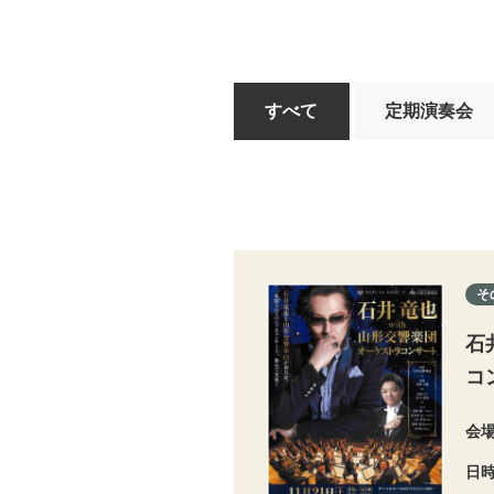
すべて
定期演奏会
そ
石
コ
会
日