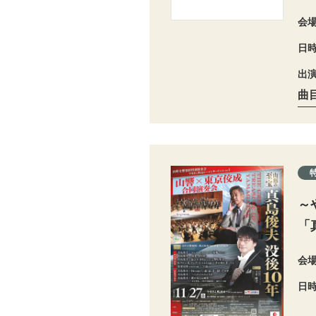
会
日
出
曲
～
「
会
日