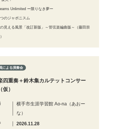
eams Unlimited ー限りなき夢ー
つのジャポニスム
の見える風景「改訂新版」～管弦楽編曲版～（藤田崇
）
員による演奏会
楽四重奏＋鈴木集カルテットコンサー
（仮）
場
横手市生涯学習館 Ao-na（あおー
な）
時
2026.11.28