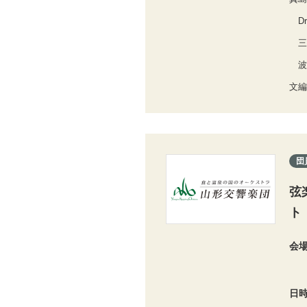
Dr
三
波
文編
団
弦
ト
会
日