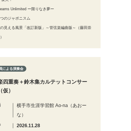
eams Unlimited ー限りなき夢ー
つのジャポニスム
の見える風景「改訂新版」～管弦楽編曲版～（藤田崇
）
員による演奏会
楽四重奏＋鈴木集カルテットコンサー
（仮）
場
横手市生涯学習館 Ao-na（あおー
な）
時
2026.11.28