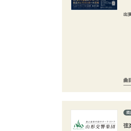
出
曲
団
弦