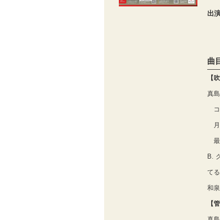
出
曲
【吹
真島
コ
月
最
B.
てる
和泉
【管
真島