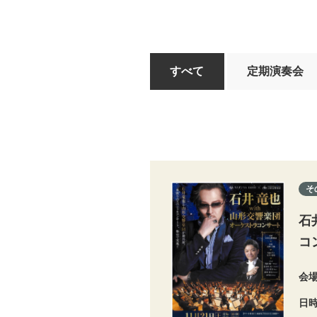
すべて
定期演奏会
そ
石
コ
会
日