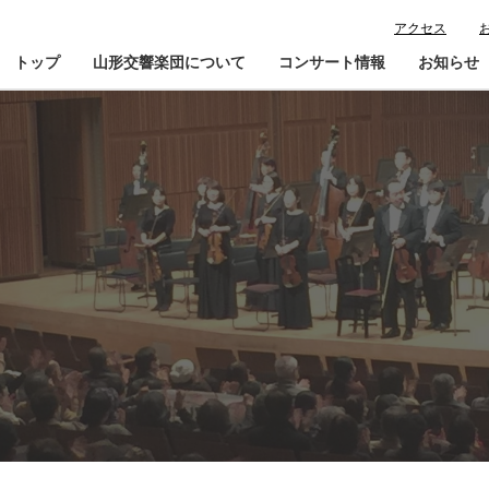
アクセス
トップ
山形交響楽団について
コンサート情報
お知らせ
楽団プロフィール
コンサート情報
山響が目指すもの
チケット購入ガイド
寄
指揮者・楽団員紹介
鑑賞会員入会
山響アマデウスコア
定期演奏会アーカイブ
山響の教育・地域交流
動画で見る山響
団体情報