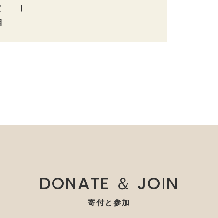
演
目
DONATE ＆ JOIN
寄付と参加