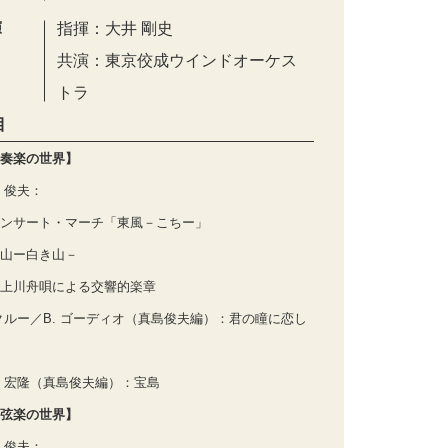
演
指揮：大井 剛史
共演：東京佼成ウインドオーケス
トラ
目
奏楽の世界】
 俊夫：
ンサート・マーチ「東風－こちー」
山ー白き山－
上川舟唄による交響的楽章
 クルー／B. ゴーディオ（真島俊夫編）：君の瞳に恋し
 宏隆（真島俊夫編）：宝島
弦楽の世界】
 俊夫：