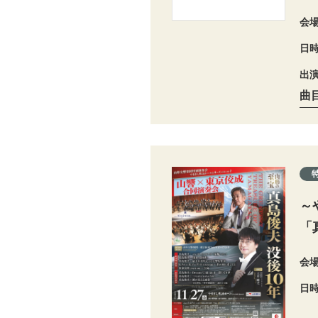
会
日
出
曲
～
「
会
日