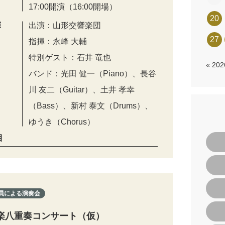
17:00開演（16:00開場）
20
演
出演：山形交響楽団
27
指揮：永峰 大輔
特別ゲスト：石井 竜也
« 20
バンド：光田 健一（Piano）、長谷
川 友二（Guitar）、土井 孝幸
（Bass）、新村 泰文（Drums）、
ゆうき（Chorus）
目
員による演奏会
楽八重奏コンサート（仮）