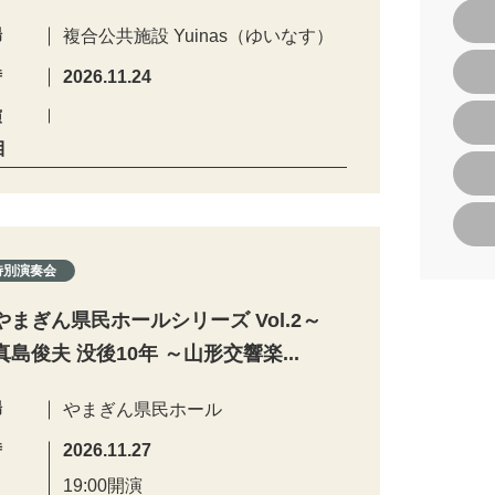
場
複合公共施設 Yuinas（ゆいなす）
時
2026.11.24
演
目
特別演奏会
やまぎん県民ホールシリーズ Vol.2～
真島俊夫 没後10年 ～山形交響楽...
場
やまぎん県民ホール
時
2026.11.27
19:00開演