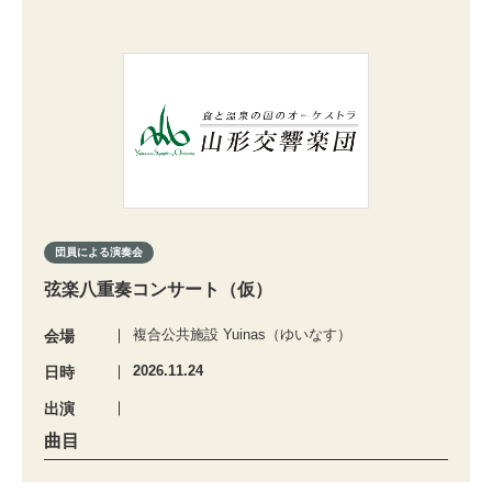
団員による演奏会
弦楽八重奏コンサート（仮）
複合公共施設 Yuinas（ゆいなす）
会場
2026.11.24
日時
出演
曲目