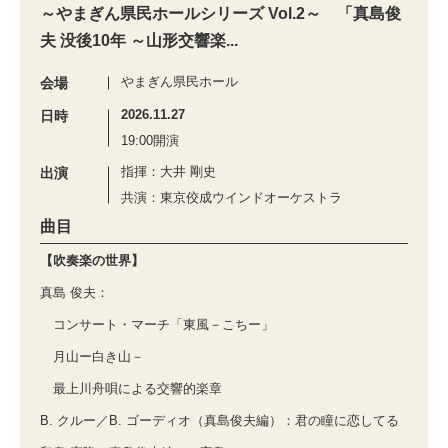
～やまぎん県民ホールシリーズ Vol.2～ 「真島俊
夫 没後10年 ～山形交響楽...
やまぎん県民ホール
会場
2026.11.27
日時
19:00開演
指揮：大井 剛史
出演
共演：東京佼成ウインドオーケストラ
曲目
【吹奏楽の世界】
真島 俊夫：
コンサート・マーチ「東風－こちー」
月山ー白き山－
最上川舟唄による交響的楽章
B. クルー／B. ゴーディオ（真島俊夫編）：君の瞳に恋してる