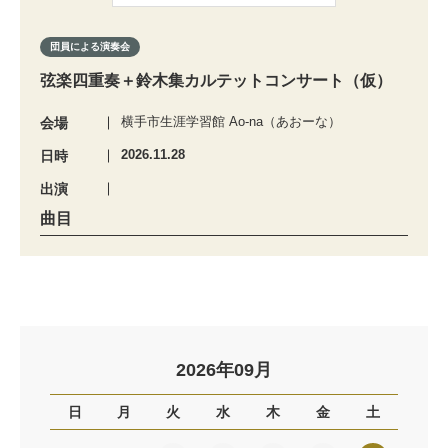
団員による演奏会
弦楽四重奏＋鈴木集カルテットコンサート（仮）
横手市生涯学習館 Ao-na（あおーな）
会場
2026.11.28
日時
出演
曲目
2026年09月
日
月
火
水
木
金
土