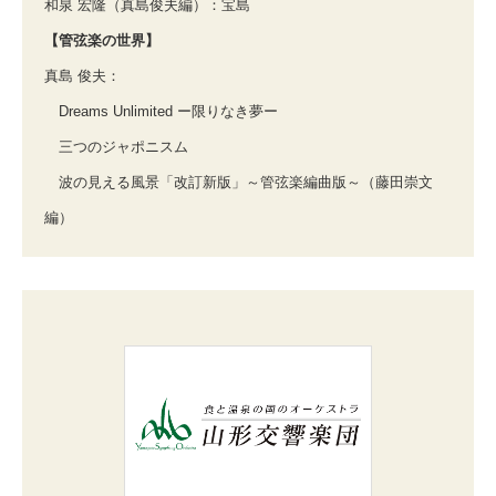
和泉 宏隆（真島俊夫編）：宝島
【管弦楽の世界】
真島 俊夫：
Dreams Unlimited ー限りなき夢ー
三つのジャポニスム
波の見える風景「改訂新版」～管弦楽編曲版～（藤田崇文
編）