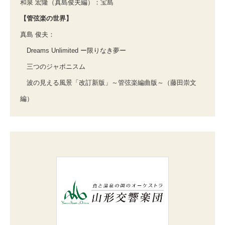
和泉 宏隆（真島俊夫編）：宝島
【管弦楽の世界】
真島 俊夫：
Dreams Unlimited ー限りなき夢ー
三つのジャポニスム
波の見える風景「改訂新版」～管弦楽編曲版～（藤田崇文
編）