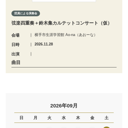
団員による演奏会
弦楽四重奏＋鈴木集カルテットコンサート（仮）
横手市生涯学習館 Ao-na（あおーな）
会場
2026.11.28
日時
出演
曲目
2026年09月
日
月
火
水
木
金
土