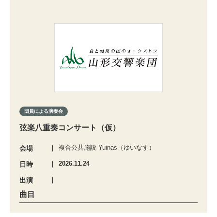
団員による演奏会
弦楽八重奏コンサート（仮）
複合公共施設 Yuinas（ゆいなす）
会場
2026.11.24
日時
出演
曲目