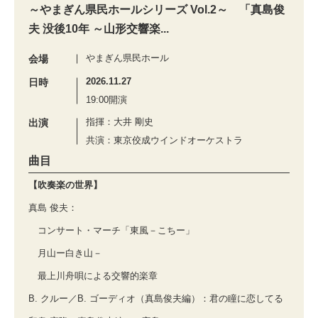
～やまぎん県民ホールシリーズ Vol.2～ 「真島俊
夫 没後10年 ～山形交響楽...
やまぎん県民ホール
会場
2026.11.27
日時
19:00開演
指揮：大井 剛史
出演
共演：東京佼成ウインドオーケストラ
曲目
【吹奏楽の世界】
真島 俊夫：
コンサート・マーチ「東風－こちー」
月山ー白き山－
最上川舟唄による交響的楽章
B. クルー／B. ゴーディオ（真島俊夫編）：君の瞳に恋してる