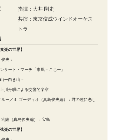
演
指揮：大井 剛史
共演：東京佼成ウインドオーケス
トラ
目
奏楽の世界】
 俊夫：
ンサート・マーチ「東風－こちー」
山ー白き山－
上川舟唄による交響的楽章
 クルー／B. ゴーディオ（真島俊夫編）：君の瞳に恋し
 宏隆（真島俊夫編）：宝島
弦楽の世界】
 俊夫：