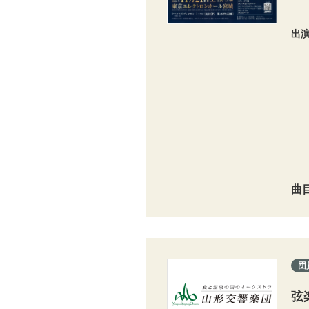
出
曲
団
弦