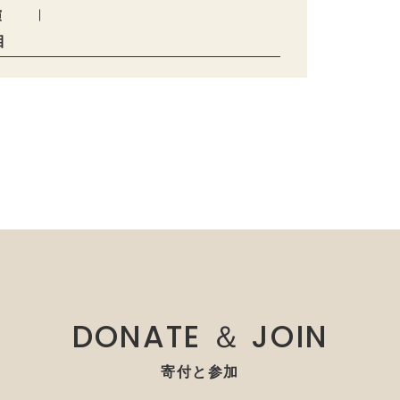
演
目
DONATE ＆ JOIN
寄付と参加