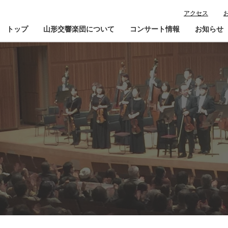
アクセス
トップ
山形交響楽団について
コンサート情報
お知らせ
楽団プロフィール
コンサート情報
山響が目指すもの
チケット購入ガイド
寄
指揮者・楽団員紹介
鑑賞会員入会
山響アマデウスコア
定期演奏会アーカイブ
山響の教育・地域交流
動画で見る山響
団体情報