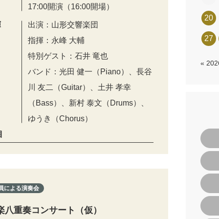
17:00開演（16:00開場）
20
演
出演：山形交響楽団
27
指揮：永峰 大輔
特別ゲスト：石井 竜也
« 20
バンド：光田 健一（Piano）、長谷
川 友二（Guitar）、土井 孝幸
（Bass）、新村 泰文（Drums）、
ゆうき（Chorus）
目
員による演奏会
楽八重奏コンサート（仮）