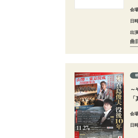
会
日
出
曲
～
「
会
日