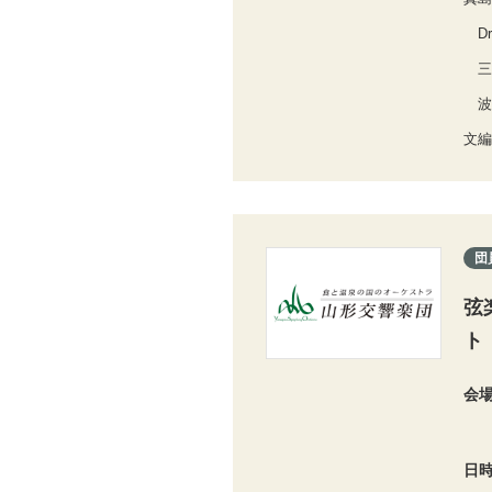
Dr
三
波
文編
団
弦
ト
会
日