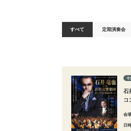
すべて
定期演奏会
そ
石
コ
会
日