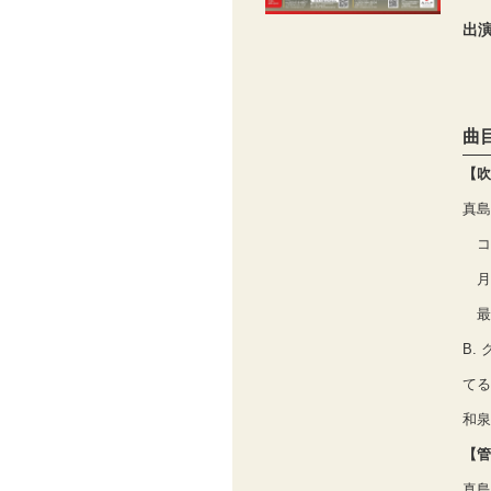
出
曲
【吹
真島
コ
月
最
B.
てる
和泉
【管
真島