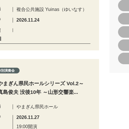
場
複合公共施設 Yuinas（ゆいなす）
時
2026.11.24
演
目
特別演奏会
やまぎん県民ホールシリーズ Vol.2～
真島俊夫 没後10年 ～山形交響楽...
場
やまぎん県民ホール
時
2026.11.27
19:00開演