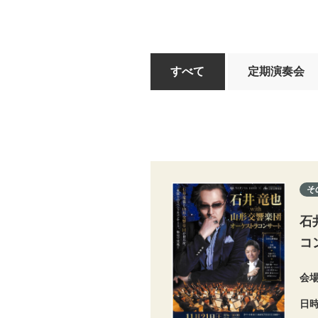
すべて
定期演奏会
そ
石
コ
会
日