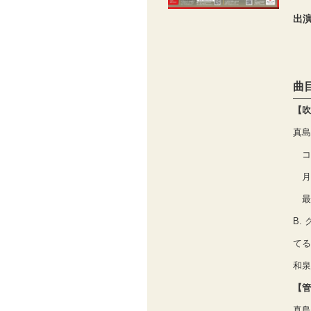
出
曲
【吹
真島
コ
月
最
B.
てる
和泉
【管
真島