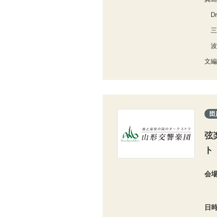
Dr
三
波
文編
団
弦
ト
会
日