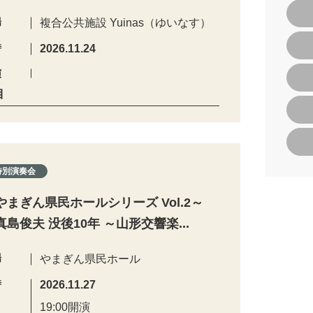
場
複合公共施設 Yuinas（ゆいなす）
時
2026.11.24
演
目
特別演奏会
やまぎん県民ホールシリーズ Vol.2～
真島俊夫 没後10年 ～山形交響楽...
場
やまぎん県民ホール
時
2026.11.27
19:00開演