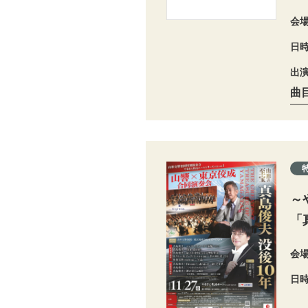
会
日
出
曲
～
「
会
日