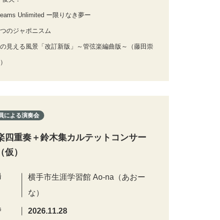
eams Unlimited ー限りなき夢ー
つのジャポニスム
の見える風景「改訂新版」～管弦楽編曲版～（藤田崇
）
員による演奏会
楽四重奏＋鈴木集カルテットコンサー
（仮）
場
横手市生涯学習館 Ao-na（あおー
な）
時
2026.11.28