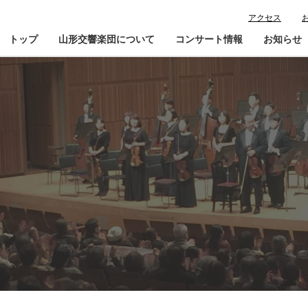
アクセス
トップ
山形交響楽団について
コンサート情報
お知らせ
楽団プロフィール
コンサート情報
山響が目指すもの
チケット購入ガイド
寄
指揮者・楽団員紹介
鑑賞会員入会
山響アマデウスコア
定期演奏会アーカイブ
山響の教育・地域交流
動画で見る山響
団体情報