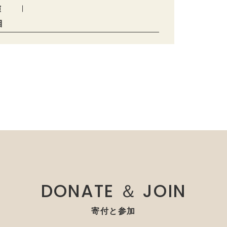
演
目
DONATE ＆ JOIN
寄付と参加