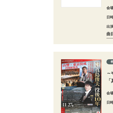
会
日
出
曲
～
「
会
日