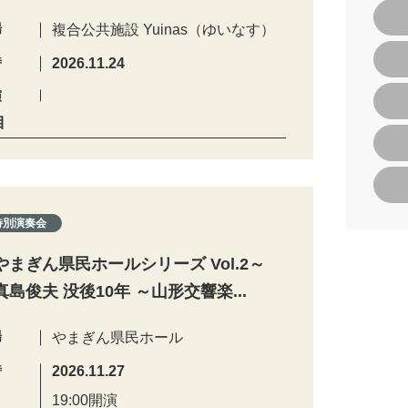
場
複合公共施設 Yuinas（ゆいなす）
時
2026.11.24
演
目
特別演奏会
やまぎん県民ホールシリーズ Vol.2～
真島俊夫 没後10年 ～山形交響楽...
場
やまぎん県民ホール
時
2026.11.27
19:00開演