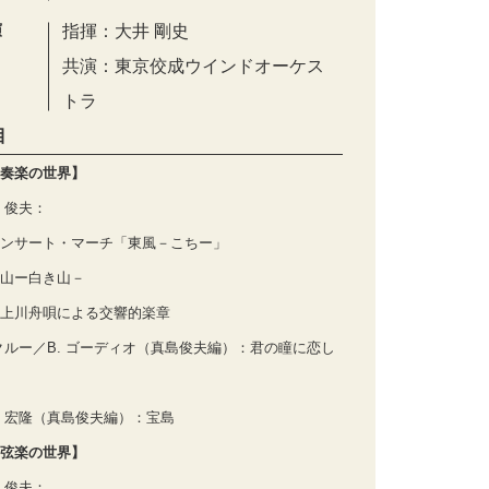
演
指揮：大井 剛史
共演：東京佼成ウインドオーケス
トラ
目
奏楽の世界】
 俊夫：
ンサート・マーチ「東風－こちー」
山ー白き山－
上川舟唄による交響的楽章
 クルー／B. ゴーディオ（真島俊夫編）：君の瞳に恋し
 宏隆（真島俊夫編）：宝島
弦楽の世界】
 俊夫：