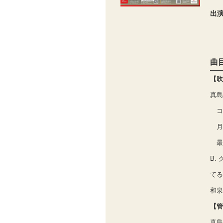
出
曲
【吹
真島
コ
月
最
B.
てる
和泉
【管
真島