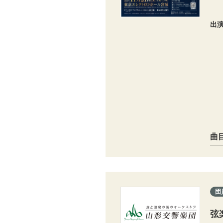
出
曲
団
弦