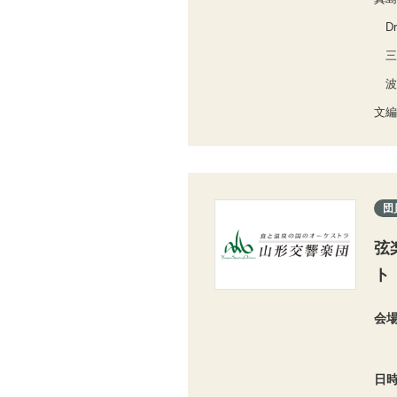
Dr
三
波
文編
団
弦
ト
会
日