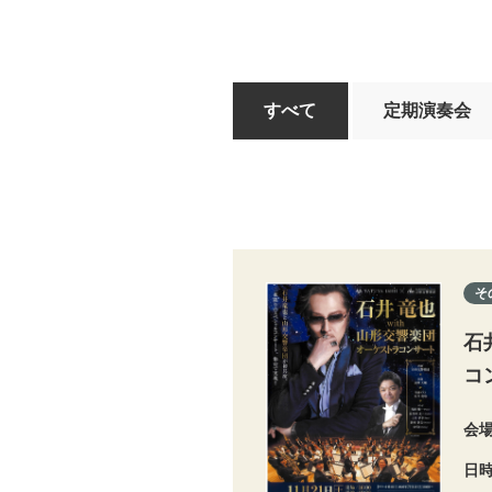
すべて
定期演奏会
そ
石
コ
会
日