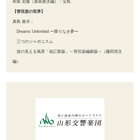
和泉 宏隆（真島俊夫編）：宝島
【管弦楽の世界】
真島 俊夫：
Dreams Unlimited ー限りなき夢ー
三つのジャポニスム
波の見える風景「改訂新版」～管弦楽編曲版～（藤田崇文
編）