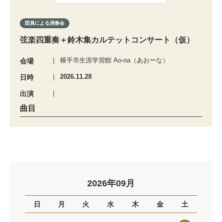
団員による演奏会
弦楽四重奏＋鈴木集カルテットコンサート（仮）
横手市生涯学習館 Ao-na（あおーな）
会場
2026.11.28
日時
出演
曲目
2026年09月
日
月
火
水
木
金
土