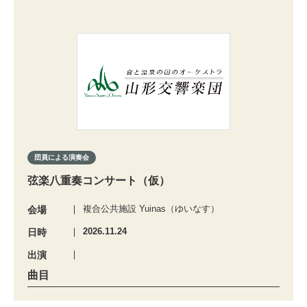
団員による演奏会
弦楽八重奏コンサート（仮）
複合公共施設 Yuinas（ゆいなす）
会場
2026.11.24
日時
出演
曲目