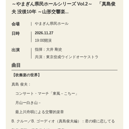
～やまぎん県民ホールシリーズ Vol.2～ 「真島俊
夫 没後10年 ～山形交響楽...
やまぎん県民ホール
会場
2026.11.27
日時
19:00開演
指揮：大井 剛史
出演
共演：東京佼成ウインドオーケストラ
曲目
【吹奏楽の世界】
真島 俊夫：
コンサート・マーチ「東風－こちー」
月山ー白き山－
最上川舟唄による交響的楽章
B. クルー／B. ゴーディオ（真島俊夫編）：君の瞳に恋してる