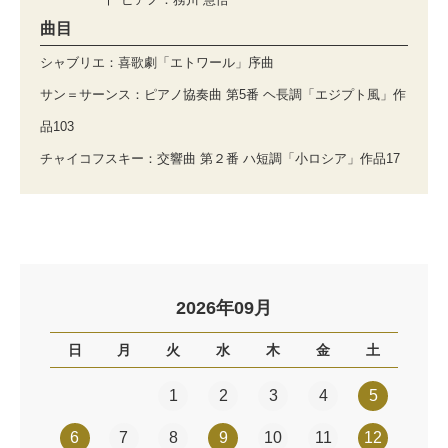
曲目
シャブリエ：喜歌劇「エトワール」序曲
サン＝サーンス：ピアノ協奏曲 第5番 ヘ長調「エジプト風」作
品103
チャイコフスキー：交響曲 第２番 ハ短調「小ロシア」作品17
2026年09月
日
月
火
水
木
金
土
1
2
3
4
5
6
7
8
9
10
11
12