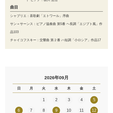
曲目
シャブリエ：喜歌劇「エトワール」序曲
サン＝サーンス：ピアノ協奏曲 第5番 ヘ長調「エジプト風」作
品103
チャイコフスキー：交響曲 第２番 ハ短調「小ロシア」作品17
2026年09月
日
月
火
水
木
金
土
1
2
3
4
5
6
7
8
9
10
11
12