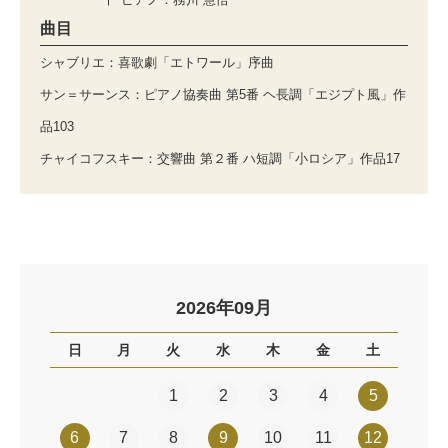
曲目
シャブリエ：喜歌劇「エトワール」序曲
サン＝サーンス：ピアノ協奏曲 第5番 ヘ長調「エジプト風」作
品103
チャイコフスキー：交響曲 第２番 ハ短調「小ロシア」作品17
2026年09月
日
月
火
水
木
金
土
1
2
3
4
5
6
7
8
9
10
11
12