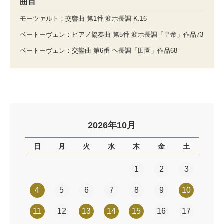
曲目
モーツァルト：交響曲 第1番 変ホ長調 K.16
ベートーヴェン：ピアノ協奏曲 第5番 変ホ長調「皇帝」作品73
ベートーヴェン：交響曲 第6番 ヘ長調「田園」作品68
2026年10月
日
月
火
水
木
金
土
1
2
3
4
5
6
7
8
9
10
11
12
13
14
15
16
17