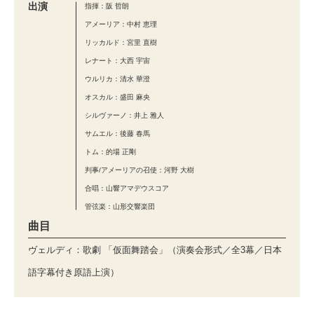
出演
指揮：阪 哲朗
アメーリア：中村 恵理
リッカルド：宮里 直樹
レナート：大西 宇宙
ウルリカ：清水 華澄
オスカル：盛田 麻央
シルヴァーノ：井上 雅人
サムエル：後藤 春馬
トム：的場 正剛
判事/アメーリアの召使：河野 大樹
合唱：山響アマデウスコア
管弦楽：山形交響楽団
曲目
ヴェルディ：歌劇 「仮面舞踏会」（演奏会形式／全3幕／日本
語字幕付き原語上演）