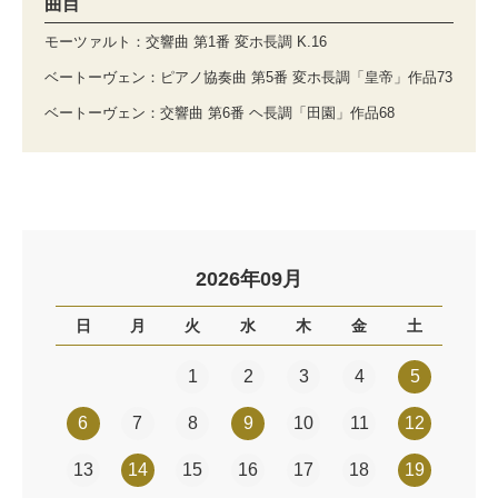
曲目
モーツァルト：交響曲 第1番 変ホ長調 K.16
ベートーヴェン：ピアノ協奏曲 第5番 変ホ長調「皇帝」作品73
ベートーヴェン：交響曲 第6番 ヘ長調「田園」作品68
2026年09月
日
月
火
水
木
金
土
1
2
3
4
5
6
7
8
9
10
11
12
13
14
15
16
17
18
19