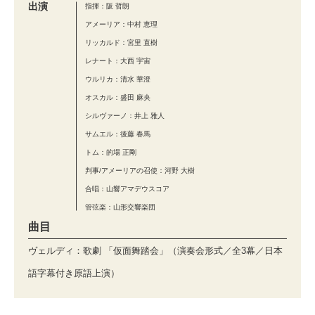
出演
指揮：阪 哲朗
アメーリア：中村 恵理
リッカルド：宮里 直樹
レナート：大西 宇宙
ウルリカ：清水 華澄
オスカル：盛田 麻央
シルヴァーノ：井上 雅人
サムエル：後藤 春馬
トム：的場 正剛
判事/アメーリアの召使：河野 大樹
合唱：山響アマデウスコア
管弦楽：山形交響楽団
曲目
ヴェルディ：歌劇 「仮面舞踏会」（演奏会形式／全3幕／日本
語字幕付き原語上演）