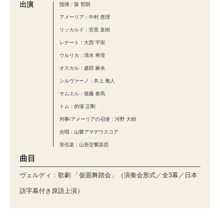
出演
指揮：阪 哲朗
アメーリア：中村 恵理
リッカルド：宮里 直樹
レナート：大西 宇宙
ウルリカ：清水 華澄
オスカル：盛田 麻央
シルヴァーノ：井上 雅人
サムエル：後藤 春馬
トム：的場 正剛
判事/アメーリアの召使：河野 大樹
合唱：山響アマデウスコア
管弦楽：山形交響楽団
曲目
ヴェルディ：歌劇 「仮面舞踏会」（演奏会形式／全3幕／日本
語字幕付き原語上演）