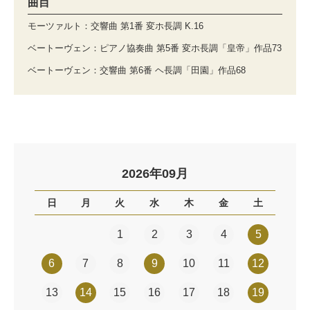
曲目
モーツァルト：交響曲 第1番 変ホ長調 K.16
ベートーヴェン：ピアノ協奏曲 第5番 変ホ長調「皇帝」作品73
ベートーヴェン：交響曲 第6番 ヘ長調「田園」作品68
2026年09月
日
月
火
水
木
金
土
1
2
3
4
5
6
7
8
9
10
11
12
13
14
15
16
17
18
19