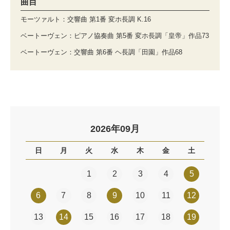
曲目
モーツァルト：交響曲 第1番 変ホ長調 K.16
ベートーヴェン：ピアノ協奏曲 第5番 変ホ長調「皇帝」作品73
ベートーヴェン：交響曲 第6番 ヘ長調「田園」作品68
2026年09月
日
月
火
水
木
金
土
1
2
3
4
5
6
7
8
9
10
11
12
13
14
15
16
17
18
19