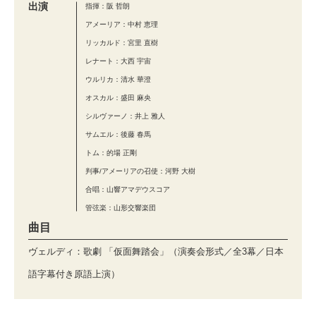
出演
指揮：阪 哲朗
アメーリア：中村 恵理
リッカルド：宮里 直樹
レナート：大西 宇宙
ウルリカ：清水 華澄
オスカル：盛田 麻央
シルヴァーノ：井上 雅人
サムエル：後藤 春馬
トム：的場 正剛
判事/アメーリアの召使：河野 大樹
合唱：山響アマデウスコア
管弦楽：山形交響楽団
曲目
ヴェルディ：歌劇 「仮面舞踏会」（演奏会形式／全3幕／日本
語字幕付き原語上演）