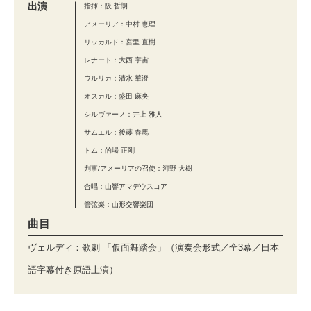
出演
指揮：阪 哲朗
アメーリア：中村 恵理
リッカルド：宮里 直樹
レナート：大西 宇宙
ウルリカ：清水 華澄
オスカル：盛田 麻央
シルヴァーノ：井上 雅人
サムエル：後藤 春馬
トム：的場 正剛
判事/アメーリアの召使：河野 大樹
合唱：山響アマデウスコア
管弦楽：山形交響楽団
曲目
ヴェルディ：歌劇 「仮面舞踏会」（演奏会形式／全3幕／日本
語字幕付き原語上演）