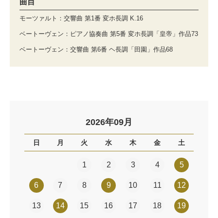
曲目
モーツァルト：交響曲 第1番 変ホ長調 K.16
ベートーヴェン：ピアノ協奏曲 第5番 変ホ長調「皇帝」作品73
ベートーヴェン：交響曲 第6番 ヘ長調「田園」作品68
2026年09月
日
月
火
水
木
金
土
1
2
3
4
5
6
7
8
9
10
11
12
13
14
15
16
17
18
19