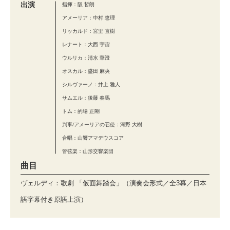
出演
指揮：阪 哲朗
アメーリア：中村 恵理
リッカルド：宮里 直樹
レナート：大西 宇宙
ウルリカ：清水 華澄
オスカル：盛田 麻央
シルヴァーノ：井上 雅人
サムエル：後藤 春馬
トム：的場 正剛
判事/アメーリアの召使：河野 大樹
合唱：山響アマデウスコア
管弦楽：山形交響楽団
曲目
ヴェルディ：歌劇 「仮面舞踏会」（演奏会形式／全3幕／日本
語字幕付き原語上演）