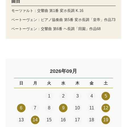
曲目
モーツァルト：交響曲 第1番 変ホ長調 K.16
ベートーヴェン：ピアノ協奏曲 第5番 変ホ長調「皇帝」作品73
ベートーヴェン：交響曲 第6番 ヘ長調「田園」作品68
2026年09月
日
月
火
水
木
金
土
1
2
3
4
5
6
7
8
9
10
11
12
13
14
15
16
17
18
19