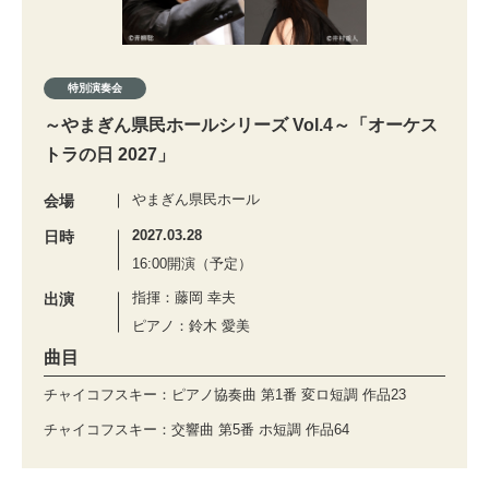
特別演奏会
～やまぎん県民ホールシリーズ Vol.4～「オーケス
トラの日 2027」
やまぎん県民ホール
会場
2027.03.28
日時
16:00開演（予定）
指揮：藤岡 幸夫
出演
ピアノ：鈴木 愛美
曲目
チャイコフスキー：ピアノ協奏曲 第1番 変ロ短調 作品23
チャイコフスキー：交響曲 第5番 ホ短調 作品64