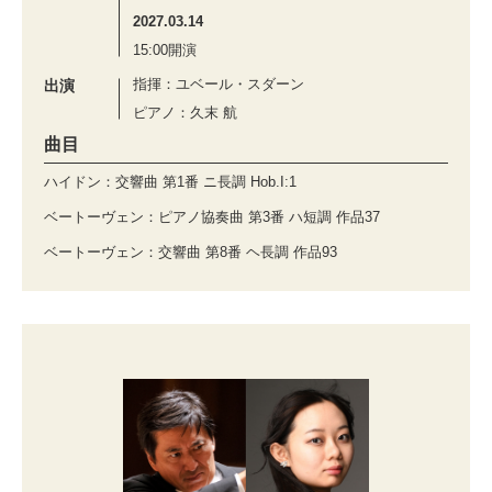
2027.03.14
15:00開演
指揮：ユベール・スダーン
出演
ピアノ：久末 航
曲目
ハイドン：交響曲 第1番 ニ長調 Hob.I:1
ベートーヴェン：ピアノ協奏曲 第3番 ハ短調 作品37
ベートーヴェン：交響曲 第8番 ヘ長調 作品93