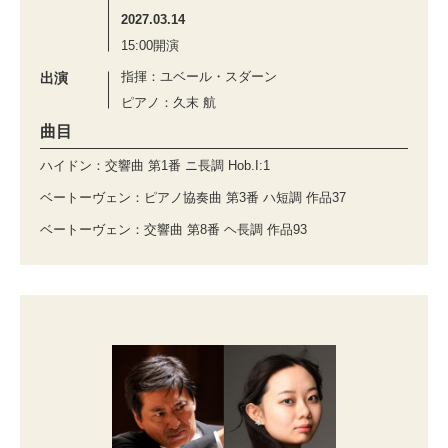
2027.03.14
15:00開演
指揮：ユベール・スダーン
出演
ピアノ：久末 航
曲目
ハイドン：交響曲 第1番 ニ長調 Hob.I:1
ベートーヴェン：ピアノ協奏曲 第3番 ハ短調 作品37
ベートーヴェン：交響曲 第8番 ヘ長調 作品93