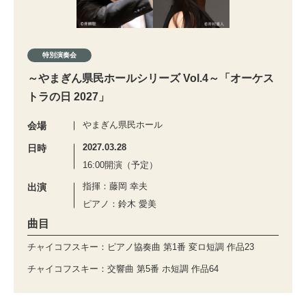
特別演奏会
～やまぎん県民ホールシリーズ Vol.4～「オーケス
トラの日 2027」
やまぎん県民ホール
会場
2027.03.28
日時
16:00開演（予定）
指揮：藤岡 幸夫
出演
ピアノ：鈴木 愛美
曲目
チャイコフスキー：ピアノ協奏曲 第1番 変ロ短調 作品23
チャイコフスキー：交響曲 第5番 ホ短調 作品64