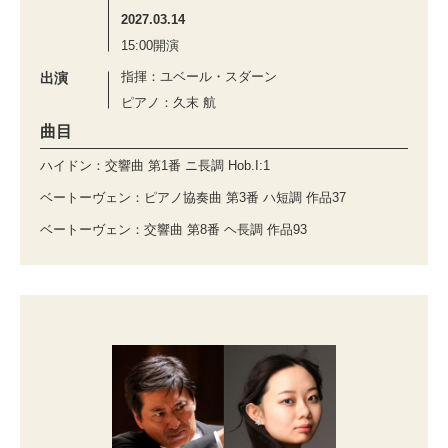
2027.03.14
15:00開演
指揮：ユベール・スダーン
出演
ピアノ：久末 航
曲目
ハイドン：交響曲 第1番 ニ長調 Hob.I:1
ベートーヴェン：ピアノ協奏曲 第3番 ハ短調 作品37
ベートーヴェン：交響曲 第8番 ヘ長調 作品93