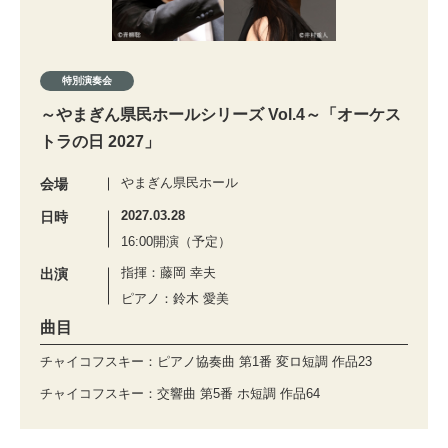
特別演奏会
～やまぎん県民ホールシリーズ Vol.4～「オーケス
トラの日 2027」
やまぎん県民ホール
会場
2027.03.28
日時
16:00開演（予定）
指揮：藤岡 幸夫
出演
ピアノ：鈴木 愛美
曲目
チャイコフスキー：ピアノ協奏曲 第1番 変ロ短調 作品23
チャイコフスキー：交響曲 第5番 ホ短調 作品64