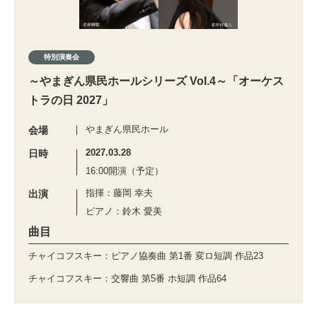
特別演奏会
～やまぎん県民ホールシリーズ Vol.4～「オーケス
トラの日 2027」
やまぎん県民ホール
会場
2027.03.28
日時
16:00開演（予定）
指揮：藤岡 幸夫
出演
ピアノ：鈴木 愛美
曲目
チャイコフスキー：ピアノ協奏曲 第1番 変ロ短調 作品23
チャイコフスキー：交響曲 第5番 ホ短調 作品64