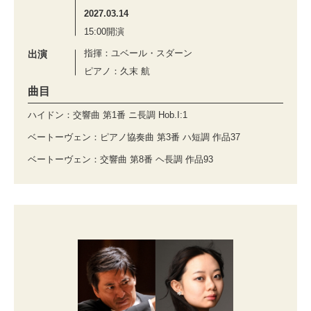
2027.03.14
15:00開演
指揮：ユベール・スダーン
出演
ピアノ：久末 航
曲目
ハイドン：交響曲 第1番 ニ長調 Hob.I:1
ベートーヴェン：ピアノ協奏曲 第3番 ハ短調 作品37
ベートーヴェン：交響曲 第8番 ヘ長調 作品93